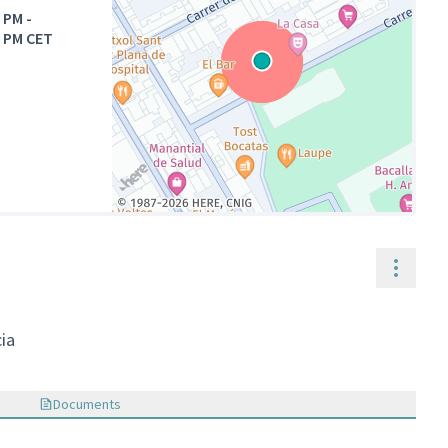
0 PM
-
5 PM CET
(Enllaç extern)
Contr
ia
Documents