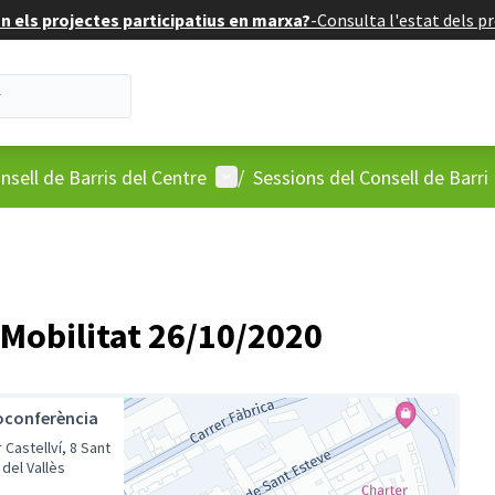
 els projectes participatius en marxa?
-
Consulta l'estat dels pr
'usuari
Menú d'usuari
nsell de Barris del Centre
/
Sessions del Consell de Barri
 Mobilitat 26/10/2020
oconferència
 Castellví, 8 Sant
del Vallès