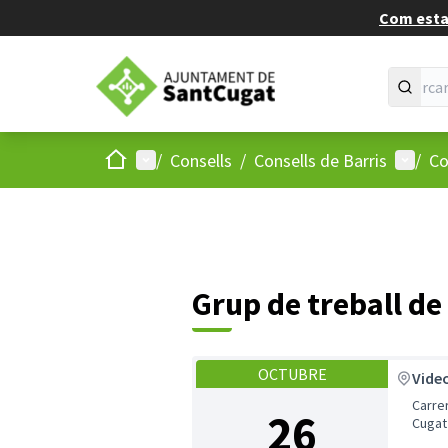
Com estan
Inici
Menú principal
Menú d
/
Consells
/
Consells de Barris
/
Co
Grup de treball de
OCTUBRE
Vide
Carrer
26
Cugat 