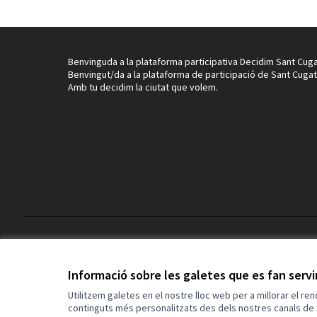
Benvinguda a la plataforma participativa Decidim Sant Cuga
Benvingut/da a la plataforma de participació de Sant Cugat
Amb tu decidim la ciutat que volem.
Termes i condicions d'ús
Configuració de les galetes
Informació sobre les galetes que es fan serv
Utilitzem galetes en el nostre lloc web per a millorar el re
continguts més personalitzats des dels nostres canals de 
(Enllaç extern)