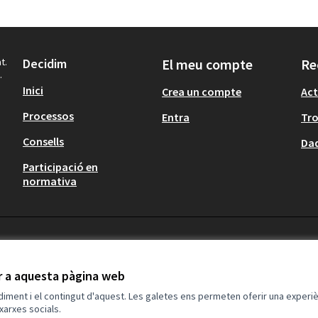
t.
Decidim
El meu compte
Re
.
Inici
Crea un compte
Act
Processos
Entra
Tr
Consells
Dad
Participació en
normativa
ir a aquesta pàgina web
ndiment i el contingut d'aquest. Les galetes ens permeten oferir una experièn
xarxes socials.