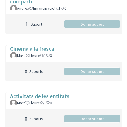
compartir
Andrea
Emancipació
1
0
1
Suport
Donar suport
Cinema a la fresca
Martí
Lleure
1
0
0
Suports
Donar suport
Activitats de les entitats
Martí
Lleure
1
0
0
Suports
Donar suport