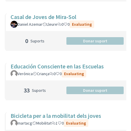
Casal de Joves de Mira-Sol
Daniel Azemar
Lleure
0
0
Evaluating
0
Suports
Donar suport
Educación Consciente en las Escuelas
Verónica
Criança
0
0
Evaluating
33
Suports
Donar suport
Bicicleta per a la mobilitat dels joves
martacg
Mobilitat
1
0
Evaluating