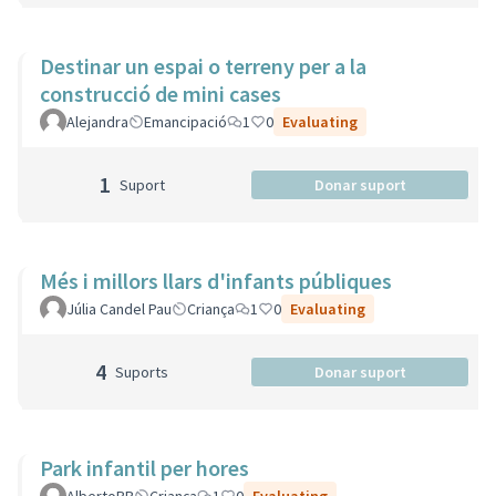
Destinar un espai o terreny per a la
construcció de mini cases
Alejandra
Emancipació
1
0
Evaluating
1
Suport
Donar suport
Més i millors llars d'infants públiques
Júlia Candel Pau
Criança
1
0
Evaluating
4
Suports
Donar suport
Park infantil per hores