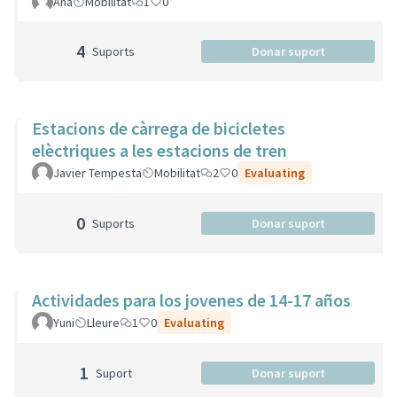
Ana
Mobilitat
1
0
4
Suports
Donar suport
Estacions de càrrega de bicicletes
elèctriques a les estacions de tren
Javier Tempesta
Mobilitat
2
0
Evaluating
0
Suports
Donar suport
Actividades para los jovenes de 14-17 años
Yuni
Lleure
1
0
Evaluating
1
Suport
Donar suport