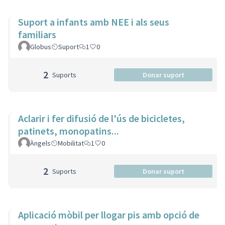
Suport a infants amb NEE i als seus
familiars
Globus
Suport
1
0
2
Suports
Donar suport
Aclarir i fer difusió de l'ús de bicicletes,
patinets, monopatins...
Àngels
Mobilitat
1
0
2
Suports
Donar suport
Aplicació mòbil per llogar pis amb opció de