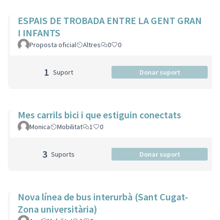
ESPAIS DE TROBADA ENTRE LA GENT GRAN
I INFANTS
Proposta oficial
Altres
0
0
1
Suport
Donar suport
Mes carrils bici i que estiguin conectats
Monica
Mobilitat
1
0
3
Suports
Donar suport
Nova línea de bus interurbà (Sant Cugat-
Zona universitària)