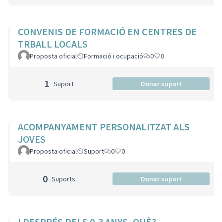
CONVENIS DE FORMACIÓ EN CENTRES DE
TRBALL LOCALS
Proposta oficial
Formació i ocupació
0
0
1
Suport
Donar suport
ACOMPANYAMENT PERSONALITZAT ALS
JOVES
Proposta oficial
Suport
0
0
0
Suports
Donar suport
I DESPRÉS DELS 0-3 ANYS, QUÈ?