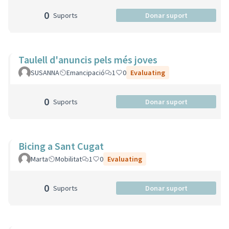
0
Suports
Donar suport
Taulell d'anuncis pels més joves
SUSANNA
Emancipació
1
0
Evaluating
0
Suports
Donar suport
Bicing a Sant Cugat
Marta
Mobilitat
1
0
Evaluating
0
Suports
Donar suport