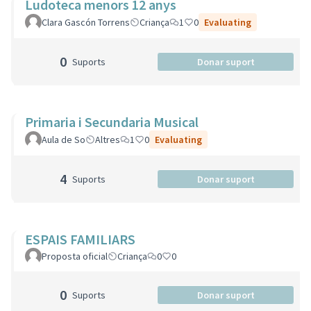
Ludoteca menors 12 anys
Clara Gascón Torrens
Criança
1
0
Evaluating
0
Suports
Donar suport
Primaria i Secundaria Musical
Aula de So
Altres
1
0
Evaluating
4
Suports
Donar suport
ESPAIS FAMILIARS
Proposta oficial
Criança
0
0
0
Suports
Donar suport