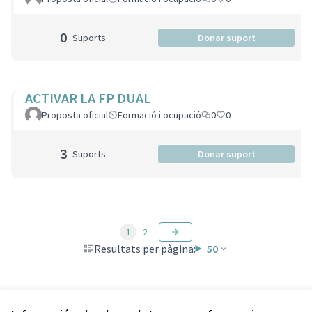
0
Suports
Donar suport
ACTIVAR LA FP DUAL
Proposta oficial
Formació i ocupació
0
0
3
Suports
Donar suport
1
2
Resultats per pàgina:
50
Veure totes les propostes retirades