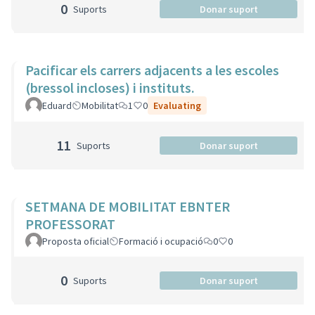
0
Suports
Donar suport
Pacificar els carrers adjacents a les escoles
(bressol incloses) i instituts.
Eduard
Mobilitat
1
0
Evaluating
11
Suports
Donar suport
SETMANA DE MOBILITAT EBNTER
PROFESSORAT
Proposta oficial
Formació i ocupació
0
0
0
Suports
Donar suport