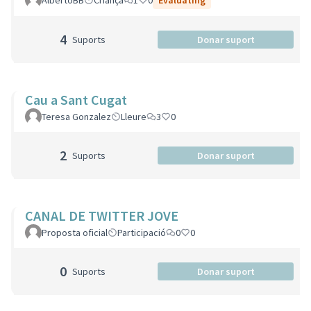
AlbertoBB
Criança
1
0
Evaluating
4
Suports
Donar suport
Cau a Sant Cugat
Teresa Gonzalez
Lleure
3
0
2
Suports
Donar suport
CANAL DE TWITTER JOVE
Proposta oficial
Participació
0
0
0
Suports
Donar suport