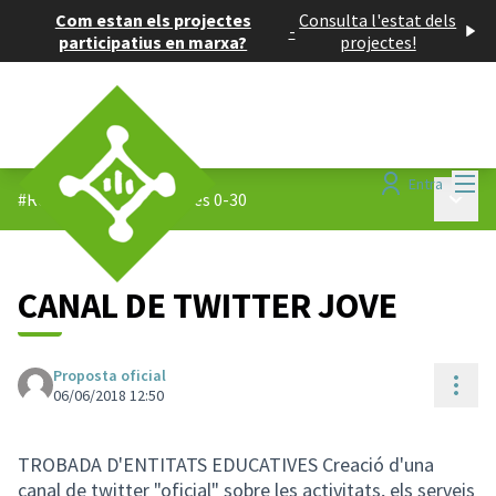
Com estan els projectes
Consulta l'estat dels
-
participatius en marxa?
projectes!
Menú
Entra
Menú p
#Reptes 0-30
/
Propostes 0-30
CANAL DE TWITTER JOVE
Proposta oficial
Cont
06/06/2018 12:50
TROBADA D'ENTITATS EDUCATIVES Creació d'una
canal de twitter "oficial" sobre les activitats, els serveis