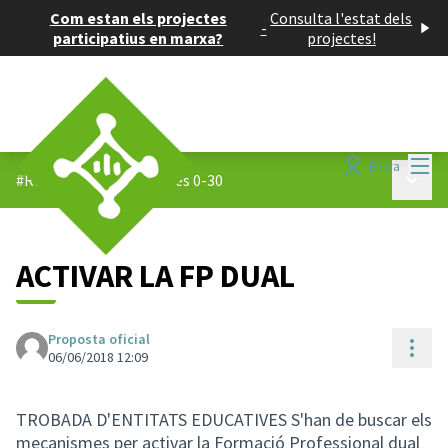
Com estan els projectes
Consulta l'estat dels
-
participatius en marxa?
projectes!
Menú
Entra
Menú p
#Reptes 0-30
/
Propostes 0-30
ACTIVAR LA FP DUAL
Proposta oficial
Cont
06/06/2018 12:09
TROBADA D'ENTITATS EDUCATIVES S'han de buscar els
mecanismes per activar la Formació Professional dual