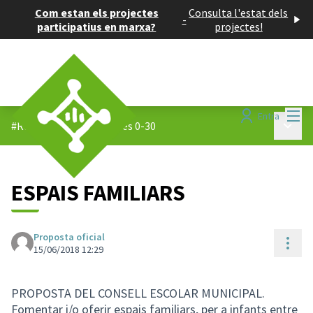
Com estan els projectes
Consulta l'estat dels
-
participatius en marxa?
projectes!
Menú
Entra
Menú p
#Reptes 0-30
/
Propostes 0-30
ESPAIS FAMILIARS
Proposta oficial
Cont
15/06/2018 12:29
PROPOSTA DEL CONSELL ESCOLAR MUNICIPAL.
Fomentar i/o oferir espais familiars, per a infants entre