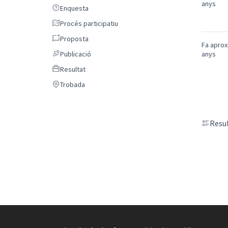
anys
Enquesta
Enquesta
Procés participatiu
Procés participatiu
Proposta
Proposta
Fa apro
Publicació
Publicació
anys
Resultat
Resultat
Trobada
Trobada
Resul