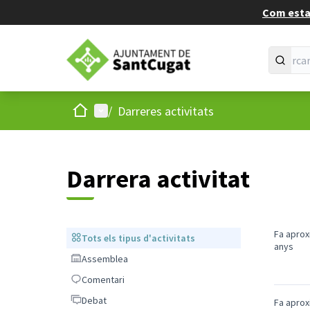
Com estan
Inici
Menú principal
/
Darreres activitats
Darrera activitat
Fa apro
Tots els tipus d'activitats
Tots els tipus d'activitats
anys
Assemblea
Assemblea
Comentari
Comentari
Debat
Debat
Fa apro