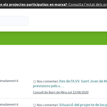
 els projectes participatius en marxa?
-
Consulta l'estat dels pr
ximadament 6
Des de l'A.VV. Sant Joan de
Nou comentari:
previsions pels s…
Consell de Barri de Mira-sol 22/06/2020
ximadament 6
Situació del projecte de las
Nou comentari: