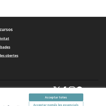
cursos
ivitat
obades
es obertes
Decidim Sant Cugat a X
Decidim Sant Cugat a Facebook
Decidim Sant Cugat a Inst
Decidim Sant Cugat a
(Enllaç extern)
(Enllaç extern)
(Enllaç extern)
(Enllaç extern)
Acceptar totes
Acceptar només les essencials