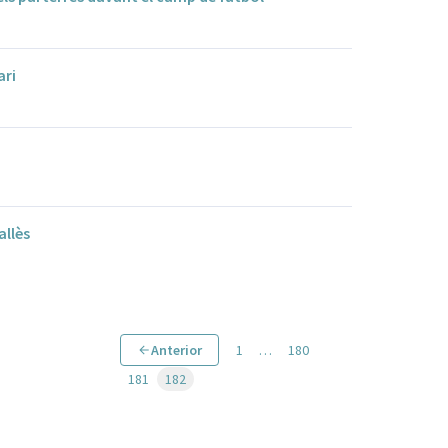
ari
allès
Anterior
1
…
180
181
182