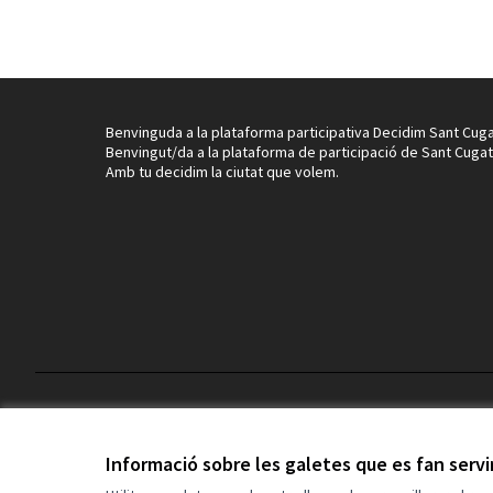
Benvinguda a la plataforma participativa Decidim Sant Cuga
Benvingut/da a la plataforma de participació de Sant Cugat
Amb tu decidim la ciutat que volem.
Termes i condicions d'ús
Configuració de les galetes
Informació sobre les galetes que es fan serv