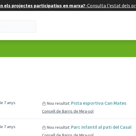
 els projectes participatius en marxa?
-
Consulta l'estat dels pr
e 7 anys
Pista esportiva Can Mates
Nou resultat:
Consell de Barris de Mira-sol
e 7 anys
Parc infantil al pati del Casal
Nou resultat:
Consell de Barris de Mira-sol