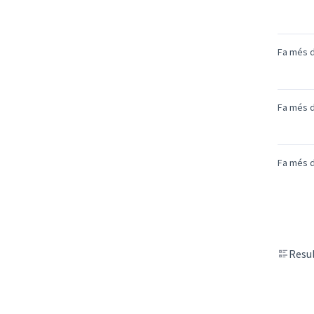
Fa més d
Fa més d
Fa més d
Resul