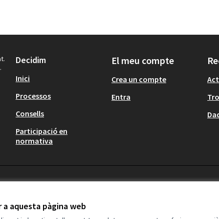
t.
Decidim
El meu compte
Re
.
Inici
Crea un compte
Act
Processos
Entra
Tr
Consells
Dad
Participació en
normativa
ir a aquesta pàgina web