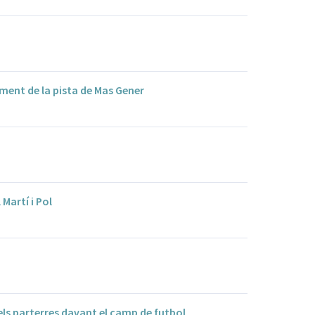
ment de la pista de Mas Gener
Martí i Pol
els parterres davant el camp de futbol