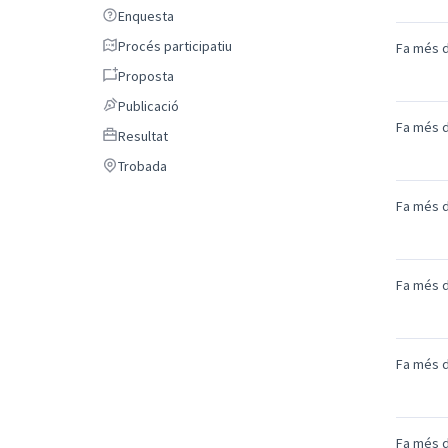
Enquesta
Enquesta
Procés participatiu
Procés participatiu
Fa més d
Proposta
Proposta
Publicació
Publicació
Fa més d
Resultat
Resultat
Trobada
Trobada
Fa més d
Fa més d
Fa més d
Fa més d