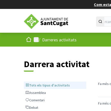
Com estan
Inici
Menú principal
/
Darreres activitats
Darrera activitat
Fa més d
Tots els tipus d'activitats
Tots els tipus d'activitats
Assemblea
Assemblea
Comentari
Comentari
Fa més d
Debat
Debat