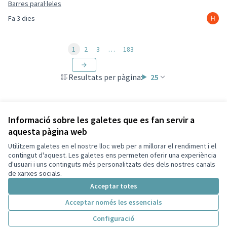
Barres paral·leles
Fa 3 dies
1
2
3
…
183
Resultats per pàgina:
25
Informació sobre les galetes que es fan servir a
aquesta pàgina web
Utilitzem galetes en el nostre lloc web per a millorar el rendiment i el
Termes i condicions d'ús
contingut d'aquest. Les galetes ens permeten oferir una experiència
Configuració de les galetes
d'usuari i uns continguts més personalitzats des dels nostres canals
Decidim Sant Cugat a X
Decidim Sant Cugat a Facebook
Decidim Sant Cugat a Instagram
Decidim Sant Cugat a GitHub
de xarxes socials.
(Enllaç extern)
(Enllaç extern)
(Enllaç extern)
(Enllaç extern)
Acceptar totes
Acceptar només les essencials
Amb llicènc
(Enllaç exte
Configuració
(Enllaç extern)
Web creada amb
programari lliure
.