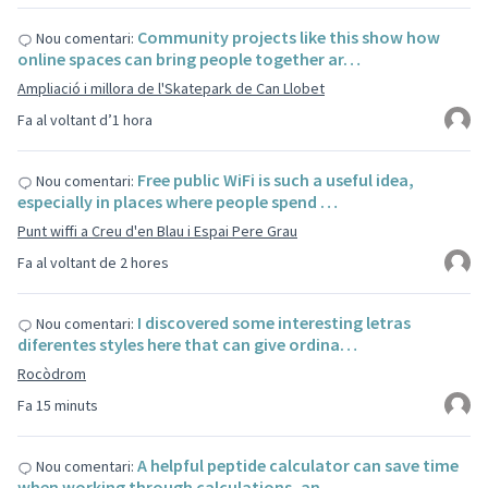
Community projects like this show how
Nou comentari:
online spaces can bring people together ar…
Ampliació i millora de l'Skatepark de Can Llobet
Fa al voltant d’1 hora
Free public WiFi is such a useful idea,
Nou comentari:
especially in places where people spend …
Punt wiffi a Creu d'en Blau i Espai Pere Grau
Fa al voltant de 2 hores
I discovered some interesting letras
Nou comentari:
diferentes styles here that can give ordina…
Rocòdrom
Fa 15 minuts
A helpful peptide calculator can save time
Nou comentari:
when working through calculations, an…