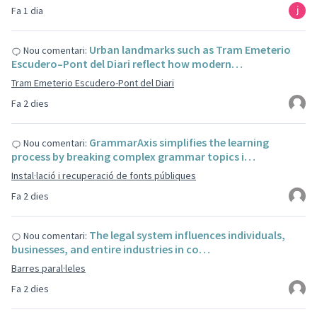
Fa 1 dia
Urban landmarks such as Tram Emeterio
Nou comentari:
Escudero–Pont del Diari reflect how modern…
Tram Emeterio Escudero-Pont del Diari
Fa 2 dies
GrammarAxis simplifies the learning
Nou comentari:
process by breaking complex grammar topics i…
Instal·lació i recuperació de fonts públiques
Fa 2 dies
The legal system influences individuals,
Nou comentari:
businesses, and entire industries in co…
Barres paral·leles
Fa 2 dies