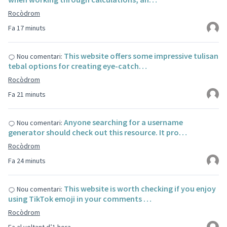
Rocòdrom
Fa 17 minuts
This website offers some impressive tulisan
Nou comentari:
tebal options for creating eye-catch…
Rocòdrom
Fa 21 minuts
Anyone searching for a username
Nou comentari:
generator should check out this resource. It pro…
Rocòdrom
Fa 24 minuts
This website is worth checking if you enjoy
Nou comentari:
using TikTok emoji in your comments …
Rocòdrom