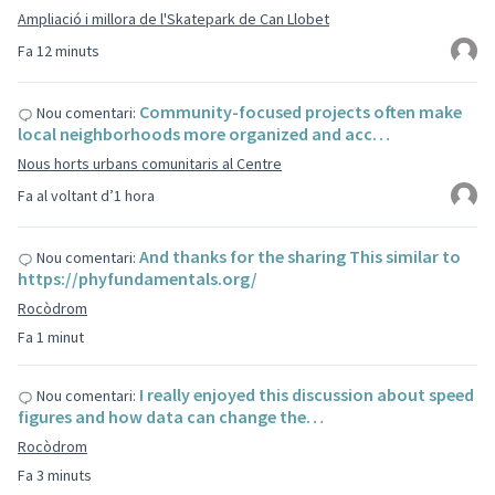
Ampliació i millora de l'Skatepark de Can Llobet
Fa 12 minuts
Community-focused projects often make
Nou comentari:
local neighborhoods more organized and acc…
Nous horts urbans comunitaris al Centre
Fa al voltant d’1 hora
And thanks for the sharing This similar to
Nou comentari:
https://phyfundamentals.org/
Rocòdrom
Fa 1 minut
I really enjoyed this discussion about speed
Nou comentari:
figures and how data can change the…
Rocòdrom
Fa 3 minuts