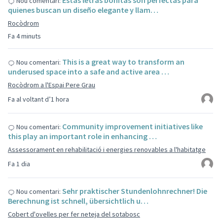
Estas letras bonitas son perfectas para
Nou comentari:
quienes buscan un diseño elegante y llam…
Rocòdrom
Fa 4 minuts
This is a great way to transform an
Nou comentari:
underused space into a safe and active area …
Rocòdrom a l'Espai Pere Grau
Fa al voltant d’1 hora
Community improvement initiatives like
Nou comentari:
this play an important role in enhancing …
Assessorament en rehabilitació i energies renovables a l'habitatge
Fa 1 dia
Sehr praktischer Stundenlohnrechner! Die
Nou comentari:
Berechnung ist schnell, übersichtlich u…
Cobert d'ovelles per fer neteja del sotabosc