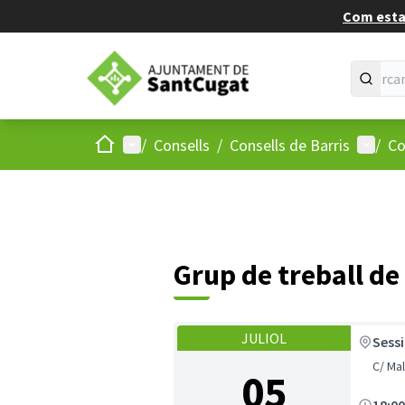
Com estan
Inici
Menú principal
Menú d
/
Consells
/
Consells de Barris
/
Co
Grup de treball d
JULIOL
Sess
05