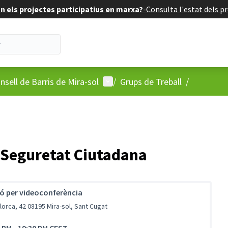
 els projectes participatius en marxa?
-
Consulta l'estat dels pr
'usuari
Menú d'usuari
nsell de Barris de Mira-sol
/
Grups de Treball
/
e Seguretat Ciutadana
ió per videoconferència
C/ Mallorca, 42 08195 Mira-sol, Sant Cugat