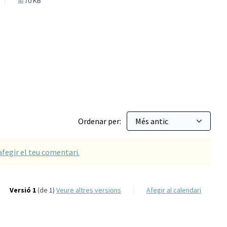
70 KB
Ordenar per:
afegir el teu comentari.
Versió 1
(de 1)
veure altres versions
Afegir al calendari