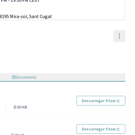
0 PM
-
19:30 PM CEST
Contr
Documents
Descarregar fitxer
60 KB
Descarregar fitxer