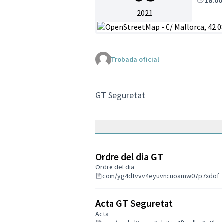
18:0
2021
(Enllaç extern)
Trobada oficial
GT Seguretat
Ordre del dia GT
Ordre del dia
com/yg4dtvvv4eyuvncuoamw07p7xdof
Acta GT Seguretat
Acta