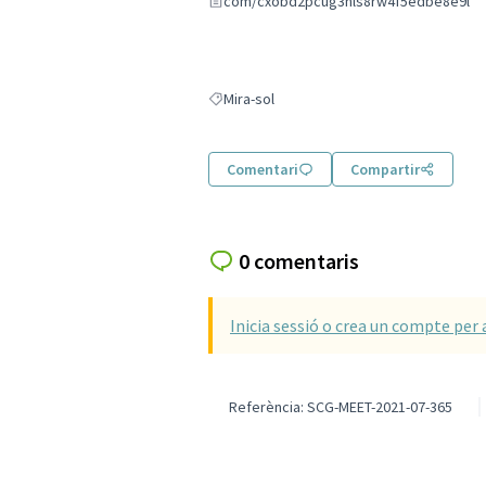
com/cxobd2pcug3nls8rw4f5edbe8e9l
Mira-sol
Resultats en filtrar per: Mira-sol
Comentari
Compartir
0 comentaris
Inicia sessió o crea un compte per 
Referència: SCG-MEET-2021-07-365