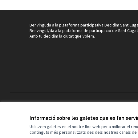
Benvinguda a la plataforma participativa Decidim Sant Cuga
Benvingut/da a la plataforma de participació de Sant Cugat
Amb tu decidim la ciutat que volem.
Termes i condicions d'ús
Configuració de les galetes
Informació sobre les galetes que es fan serv
Utilitzem galetes en el nostre lloc web per a millorar el re
continguts més personalitzats des dels nostres canals de 
(Enllaç extern)
Web creada amb
programari lliure
.