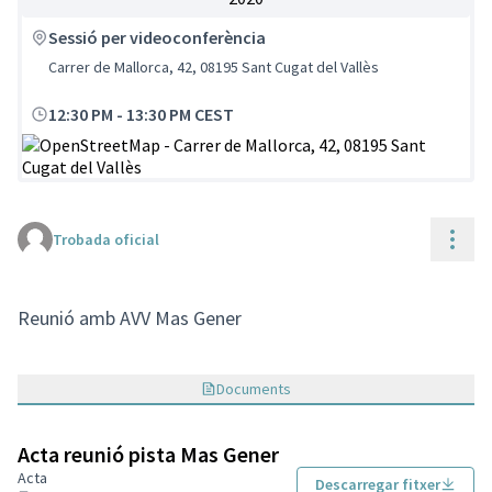
Sessió per videoconferència
Carrer de Mallorca, 42, 08195 Sant Cugat del Vallès
12:30 PM
-
13:30 PM CEST
(Enllaç extern)
Cont
Trobada oficial
Reunió amb AVV Mas Gener
Documents
Acta reunió pista Mas Gener
Acta
Descarregar fitxer