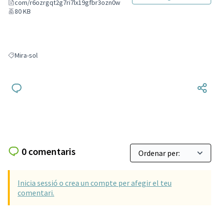
com/r6ozrgqt2g7ri7lx19gfbr3ozn0w
80 KB
Mira-sol
Resultats en filtrar per: Mira-sol
0 comentaris
Inicia sessió o crea un compte per afegir el teu
comentari.