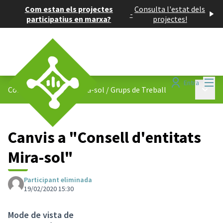
Com estan els projectes
Consulta l'estat dels
-
participatius en marxa?
projectes!
Menú
Entra
Menú p
Consell de Barris de Mira-sol
/
Grups de Treball
Canvis a "Consell d'entitats
Mira-sol"
Participant eliminada
19/02/2020 15:30
Mode de vista de