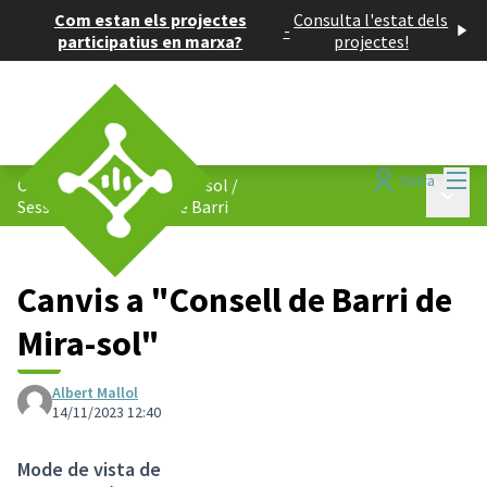
Com estan els projectes
Consulta l'estat dels
-
participatius en marxa?
projectes!
Menú
Entra
Consell de Barris de Mira-sol
/
Menú p
Sessions del Consell de Barri
Canvis a "Consell de Barri de
Mira-sol"
Albert Mallol
14/11/2023 12:40
Mode de vista de