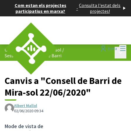
Com estan els projectes
Consulta l'estat dels
-
participatius en marxa?
projectes!
Menú
Entra
Consell de Barris de Mira-sol
/
Menú p
Sessions del Consell de Barri
Canvis a "Consell de Barri de
Mira-sol 22/06/2020"
Albert Mallol
02/06/2020 09:34
Mode de vista de