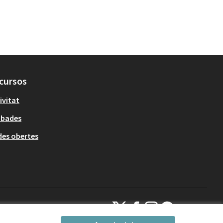
cursos
ivitat
obades
es obertes
Decidim Sant Cugat a X
Decidim Sant Cugat a Facebook
Decidim Sant Cugat a Inst
Decidim Sant Cugat a
(Enllaç extern)
(Enllaç extern)
(Enllaç extern)
(Enllaç extern)