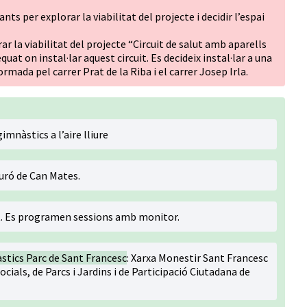
s per explorar la viabilitat del projecte i decidir l’espai
 la viabilitat del projecte “Circuit de salut amb aparells
quat on instal·lar aquest circuit. Es decideix instal·lar a una
ormada pel carrer Prat de la Riba i el carrer Josep Irla.
imnàstics a l’aire lliure
 Turó de Can Mates.
t. Es programen sessions amb monitor.
stics Parc de Sant Francesc
: Xarxa Monestir Sant Francesc
ocials, de Parcs i Jardins i de Participació Ciutadana de