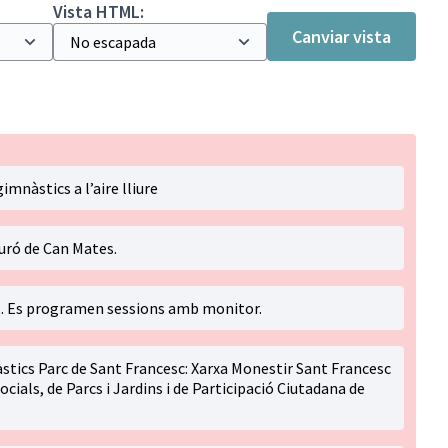
Vista HTML:
Canviar vista
gimnàstics a l’aire lliure
 Turó de Can Mates.
t. Es programen sessions amb monitor.
tics Parc de Sant Francesc: Xarxa Monestir Sant Francesc
ocials, de Parcs i Jardins i de Participació Ciutadana de