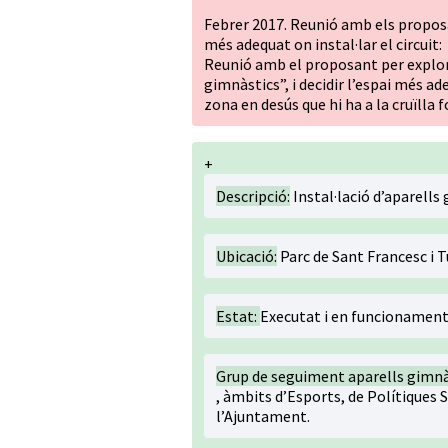
Febrer 2017. Reunió amb els proposant
més adequat on instal·lar el circuit:
Reunió amb el proposant per explorar
gimnàstics”, i decidir l’espai més ade
zona en desús que hi ha a la cruïlla f
+
Descripció:
Instal·lació d’aparells g
Ubicació:
Parc de Sant Francesc i
Estat:
Executat i en funcionamen
Grup de seguiment aparells gimnà
, àmbits d’Esports, de Polítiques S
l’Ajuntament.