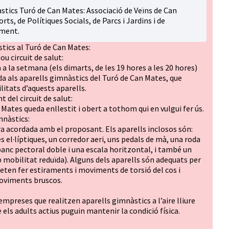
tics Turó de Can Mates: Associació de Veïns de Can
rts, de Polítiques Socials, de Parcs i Jardins i de
ament.
stics al Turó de Can Mates:
ou circuit de salut:
 a la setmana (els dimarts, de les 19 hores a les 20 hores)
da als aparells gimnàstics del Turó de Can Mates, que
litats d’aquests aparells.
 del circuit de salut:
n Mates queda enllestit i obert a tothom qui en vulgui fer ús.
mnàstics:
a acordada amb el proposant. Els aparells inclosos són:
es el·líptiques, un corredor aeri, uns pedals de mà, una roda
banc pectoral doble i una escala horitzontal, i també un
 mobilitat reduïda). Alguns dels aparells són adequats per
meten fer estiraments i moviments de torsió del cos i
moviments bruscos.
empreses que realitzen aparells gimnàstics a l’aire lliure
è els adults actius puguin mantenir la condició física.