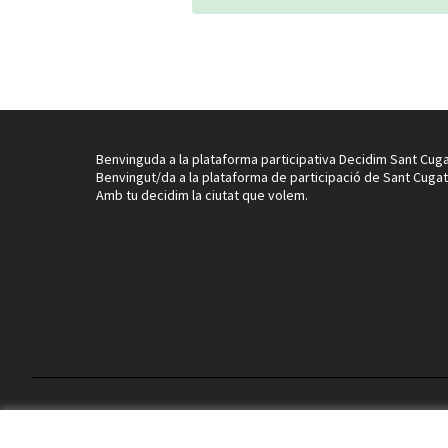
Benvinguda a la plataforma participativa Decidim Sant Cuga
Benvingut/da a la plataforma de participació de Sant Cugat
Amb tu decidim la ciutat que volem.
Termes i condicions d'ús
Configuració de les galetes