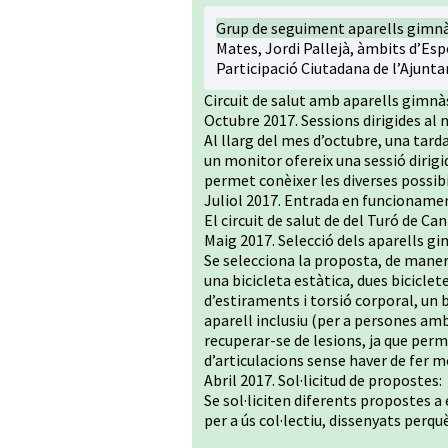
Grup de seguiment aparells gimnà
Mates, Jordi Pallejà, àmbits d’Espo
Participació Ciutadana de l’Ajunt
Circuit de salut amb aparells gimnà
Octubre 2017. Sessions dirigides al n
Al llarg del mes d’octubre, una tarda
un monitor ofereix una sessió dirigi
permet conèixer les diverses possibi
Juliol 2017. Entrada en funcionament
El circuit de salut de del Turó de Ca
Maig 2017. Selecció dels aparells gi
Se selecciona la proposta, de maner
una bicicleta estàtica, dues biciclet
d’estiraments i torsió corporal, un 
aparell inclusiu (per a persones amb
recuperar-se de lesions, ja que per
d’articulacions sense haver de fer 
Abril 2017. Sol·licitud de propostes:
Se sol·liciten diferents propostes a 
per a ús col·lectiu, dissenyats perqu