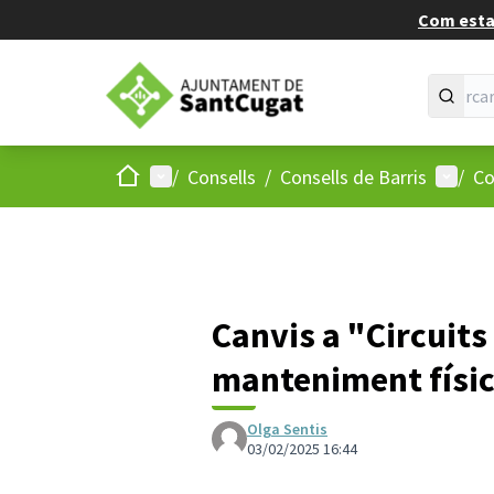
Com estan
Inici
Menú principal
Menú d
/
Consells
/
Consells de Barris
/
Co
Canvis a "Circuits
manteniment físi
Olga Sentis
03/02/2025 16:44