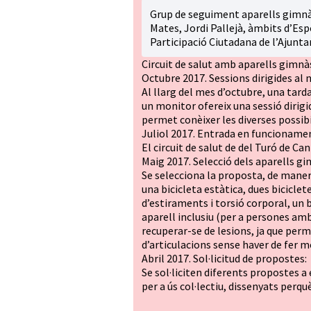
Grup de seguiment aparells gimnàs
Mates, Jordi Pallejà, àmbits d’Espo
Participació Ciutadana de l’Ajunt
Circuit de salut amb aparells gimnà
Octubre 2017. Sessions dirigides al n
Al llarg del mes d’octubre, una tarda
un monitor ofereix una sessió dirigi
permet conèixer les diverses possibi
Juliol 2017. Entrada en funcionament
El circuit de salut de del Turó de Ca
Maig 2017. Selecció dels aparells gi
Se selecciona la proposta, de maner
una bicicleta estàtica, dues biciclet
d’estiraments i torsió corporal, un 
aparell inclusiu (per a persones amb
recuperar-se de lesions, ja que per
d’articulacions sense haver de fer 
Abril 2017. Sol·licitud de propostes:
Se sol·liciten diferents propostes a 
per a ús col·lectiu, dissenyats perqu