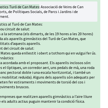
stics Turó de Can Mates
: Associació de Veïns de Can
rts, de Polítiques Socials, de Parcs i Jardins i de
ament.
stics al Turó de Can Mates:
ou circuit de salut:
 a la setmana (els dimarts, de les 19 hores a les 20 hores)
da als aparells gimnàstics del Turó de Can Mates, que
litats d’aquests aparells.
 del circuit de salut:
n Mates queda enllestit i obert a tothom qui en vulgui fer ús.
mnàstics:
a acordada amb el proposant. Els aparells inclosos són:
es el·líptiques, un corredor aeri, uns pedals de mà, una roda
banc pectoral doble i una escala horitzontal, i també un
 mobilitat reduïda). Alguns dels aparells són adequats per
meten fer estiraments i moviments de torsió del cos i
moviments bruscos.
empreses que realitzen aparells gimnàstics a l’aire lliure
è els adults actius puguin mantenir la condició física.