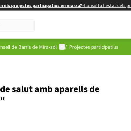
 els projectes participatius en marxa?
-
Consulta l'estat dels pr
'usuari
Menú d'usuari
nsell de Barris de Mira-sol
/
Projectes participatius
 de salut amb aparells de
c"