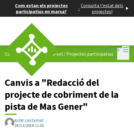
Com estan els projectes
Consulta l'estat dels
-
participatius en marxa?
projectes!
Menú
Entra
Menú p
Consell de Barris de Mira-sol
/
Projectes participatius
Canvis a "Redacció del
projecte de cobriment de la
pista de Mas Gener"
ester castanyer
28/12/2018 11:01