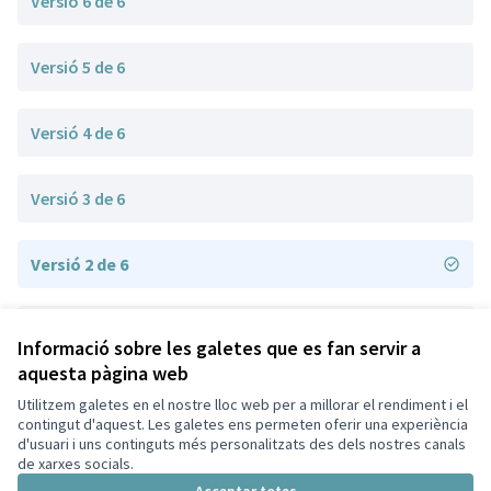
Versió 6 de 6
Versió 5 de 6
Versió 4 de 6
Versió 3 de 6
Versió 2 de 6
Versió 1 de 6
Informació sobre les galetes que es fan servir a
aquesta pàgina web
Utilitzem galetes en el nostre lloc web per a millorar el rendiment i el
Termes i condicions d'ús
contingut d'aquest. Les galetes ens permeten oferir una experiència
Configuració de les galetes
d'usuari i uns continguts més personalitzats des dels nostres canals
Decidim Sant Cugat a X
Decidim Sant Cugat a Facebook
Decidim Sant Cugat a Instagram
Decidim Sant Cugat a GitHub
de xarxes socials.
(Enllaç extern)
(Enllaç extern)
(Enllaç extern)
(Enllaç extern)