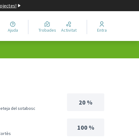
ojectes!
Ajuda
Trobades
Activitat
Entra
20 %
neteja del sotabosc
100 %
Cortès