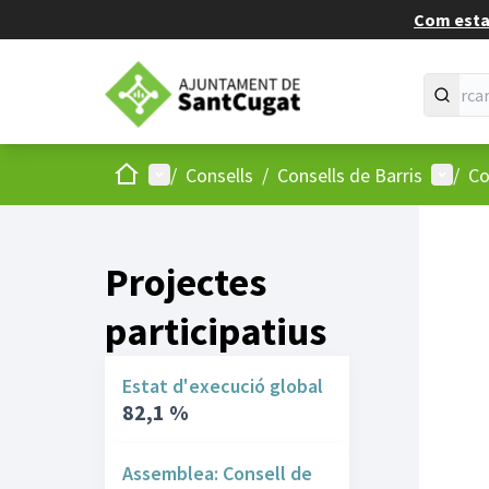
Com estan
Inici
Menú principal
Menú d
/
Consells
/
Consells de Barris
/
Co
Projectes
participatius
Estat d'execució global
82,1 %
Assemblea: Consell de