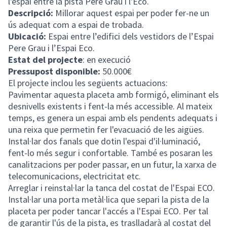
l'espai entre la pista Pere Grau i l'Eco.
Descripció:
Millorar aquest espai per poder fer-ne un
ús adequat com a espai de trobada.
Ubicació:
Espai entre l’edifici dels vestidors de l’Espai
Pere Grau i l’Espai Eco.
Estat del projecte
: en execució
Pressupost disponible:
50.000€
El projecte inclou les següents actuacions:
Pavimentar aquesta placeta amb formigó, eliminant els
desnivells existents i fent-la més accessible. Al mateix
temps, es genera un espai amb els pendents adequats i
una reixa que permetin fer l'evacuació de les aigües.
Instal·lar dos fanals que dotin l'espai d'il·luminació,
fent-lo més segur i confortable. També es posaran les
canalitzacions per poder passar, en un futur, la xarxa de
telecomunicacions, electricitat etc.
Arreglar i reinstal·lar la tanca del costat de l'Espai ECO.
Instal·lar una porta metàl·lica que separi la pista de la
placeta per poder tancar l'accés a l'Espai ECO. Per tal
de garantir l'ús de la pista, es traslladarà al costat del