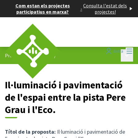
Com estan els projectes
Consulta l'estat dels
-
participatius en marxa?
projectes!
Menú
Entra
Menú p
Projectes participatius
/
Il·luminació i pavimentació
de l'espai entre la pista Pere
Grau i l'Eco.
Títol de la proposta:
Il·luminació i pavimentació de