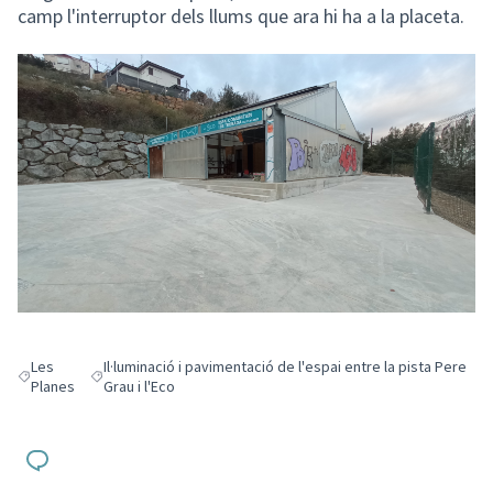
camp l'interruptor dels llums que ara hi ha a la placeta.
Les
Il·luminació i pavimentació de l'espai entre la pista Pere
Resultats en filtrar per: Les Planes
Resultats en filtrar per: Il·luminació i pavimentació de l'espai e
Planes
Grau i l'Eco