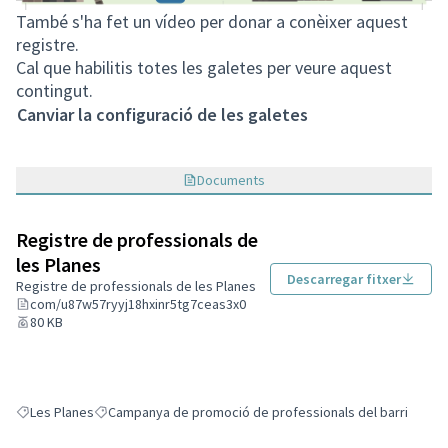
També s'ha fet un vídeo per donar a conèixer aquest
registre.
Cal que habilitis totes les galetes per veure aquest
contingut.
Canviar la configuració de les galetes
Documents
Registre de professionals de
les Planes
Descarregar fitxer
Registre de professionals de les Planes
com/u87w57ryyj18hxinr5tg7ceas3x0
80 KB
Les Planes
Campanya de promoció de professionals del barri
Resultats en filtrar per: Les Planes
Resultats en filtrar per: Campanya de promoció de professi