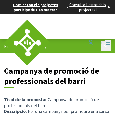
Com estan els projectes
Consulta l'estat dels
-
participatius en marxa?
projectes!
Menú
Entra
Menú p
Projectes participatius
/
Campanya de promoció de
professionals del barri
Títol de la proposta:
Campanya de promoció de
professionals del barri.
Descripció:
Fer una campanya per promoure una xarxa