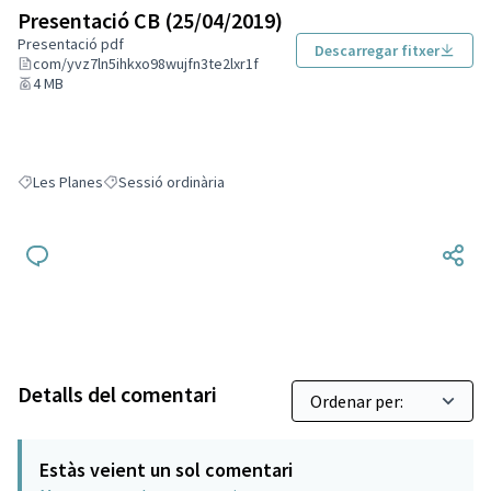
Presentació CB (25/04/2019)
Presentació pdf
Descarregar fitxer
com/yvz7ln5ihkxo98wujfn3te2lxr1f
4 MB
Les Planes
Sessió ordinària
Resultats en filtrar per: Les Planes
Resultats en filtrar per: Sessió ordinària
Detalls del comentari
Estàs veient un sol comentari