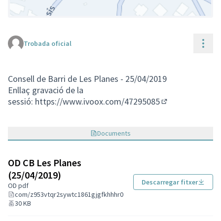
Cont
Trobada oficial
(Enllaç extern)
Consell de Barri de Les Planes - 25/04/2019
Enllaç gravació de la
sessió:
https://www.ivoox.com/47295085
(Enllaç extern)
Documents
OD CB Les Planes
(25/04/2019)
Descarregar fitxer
OD pdf
com/z953vtqr2sywtc1861gjgfkhhhr0
30 KB