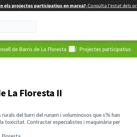
 els projectes participatius en marxa?
-
Consulta l'estat dels pr
'usuari
Menú d'usuari
nsell de Barris de La Floresta
/
Projectes participatius
e La Floresta II
rurals del barri del runam i voluminosos que s'hi han
a toxicitat. Contractar especialistes i maquinària per
 Floresta.