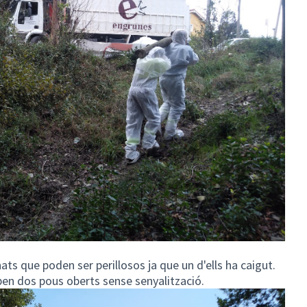
ts que poden ser perillosos ja que un d'ells ha caigut.
en dos pous oberts sense senyalització.