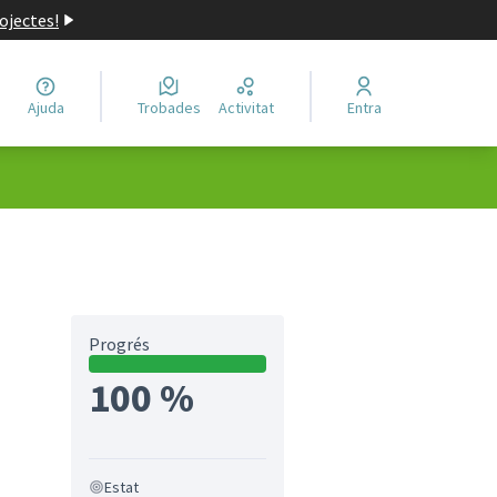
ojectes!
Ajuda
Trobades
Activitat
Entra
Progrés
100 %
Estat