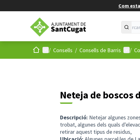
Com estan
Inici
Menú principal
Menú d
/
Consells
/
Consells de Barris
/
Co
Neteja de boscos d
Descripció:
Netejar algunes zones 
trobat, algunes dels quals d'elevad
retirar aquest tipus de residus,
Ubicació:
Algunes parcel·les de La