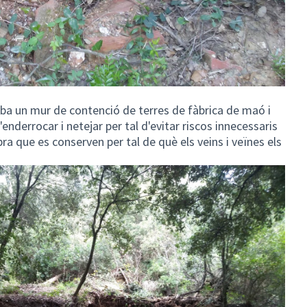
oba un mur de contenció de terres de fàbrica de maó i
enderrocar i netejar per tal d'evitar riscos innecessaris
ra que es conserven per tal de què els veins i veïnes els