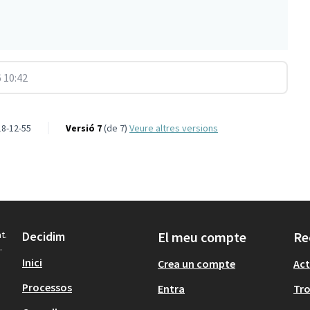
 10:42
8-12-55
Versió 7
(de 7)
veure altres versions
t.
Decidim
El meu compte
Re
.
Inici
Crea un compte
Act
Processos
Entra
Tr