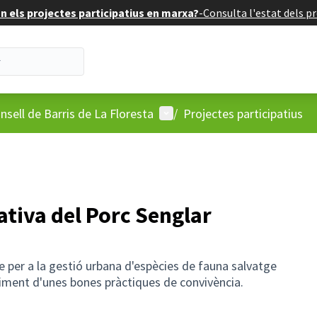
 els projectes participatius en marxa?
-
Consulta l'estat dels pr
'usuari
Menú d'usuari
nsell de Barris de La Floresta
/
Projectes participatius
iva del Porc Senglar
 per a la gestió urbana d'espècies de fauna salvatge
liment d'unes bones pràctiques de convivència.