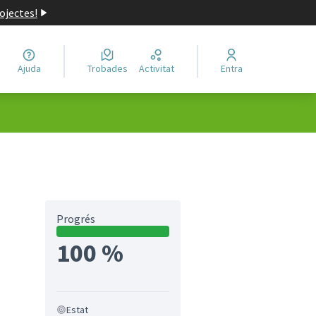
ojectes!
Ajuda
Trobades
Activitat
Entra
Progrés
100 %
Estat