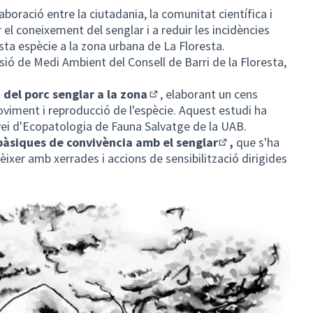
aboració entre la ciutadania, la comunitat científica i
r el coneixement del senglar i a reduir les incidències
ta espècie a la zona urbana de La Floresta.
sió de Medi Ambient del Consell de Barri de la Floresta,
 del porc senglar a la zona
, elaborant un cens
(Enllaç extern)
viment i reproducció de l'espècie. Aquest estudi ha
vei d'Ecopatologia de Fauna Salvatge de la UAB.
àsiques de convivència amb el senglar
,
que s'ha
(Enllaç extern)
nèixer amb xerrades i accions de sensibilització dirigides