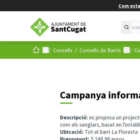
Com estan
Inici
Menú principal
Menú d
/
Consells
/
Consells de Barris
/
Co
Campanya informat
Descripció:
es proposa un projecte
com els senglars, basat en l'estab
Ubicació:
Tot el barri La Floresta
Pressupost:
5.248,98 euros