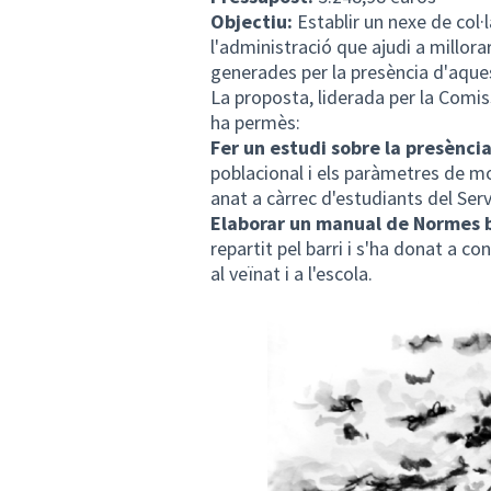
Objectiu:
Establir un nexe de col·l
l'administració que ajudi a millora
generades per la presència d'aques
La proposta, liderada per la Comis
ha permès:
Fer un
estudi sobre la presència
poblacional i els paràmetres de mo
anat a càrrec d'estudiants del Ser
Elaborar un manual de
Normes b
repartit pel barri i s'ha donat a co
al veïnat i a l'escola.