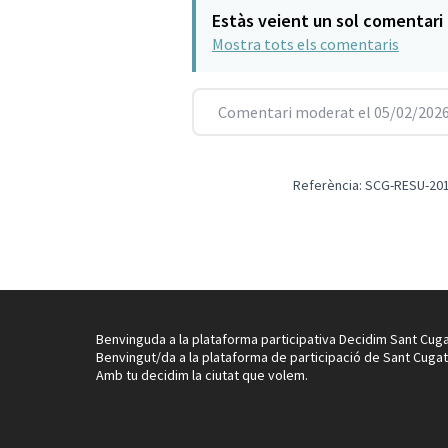
Estàs veient un sol comentari
Mostra tots els comentaris
Comentari moderat el 05/02/2026
Referència: SCG-RESU-201
Benvinguda a la plataforma participativa Decidim Sant Cuga
Benvingut/da a la plataforma de participació de Sant Cugat
Amb tu decidim la ciutat que volem.