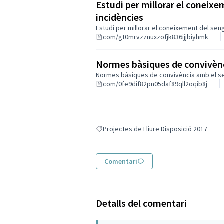
Estudi per millorar el coneixem
incidències
Estudi per millorar el coneixement del sengl
com/gt0mrvzznuxzofjk836ijjbiyhmk
Normes bàsiques de convivènc
Normes bàsiques de convivència amb el s
com/0fe9dif82pn05daf89qll2oqib8j
Projectes de Lliure Disposició 2017
Resultats en filtrar per: Projectes de Lliur
Comentari
Detalls del comentari