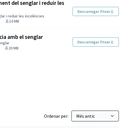
ent del senglar i reduir les
Descarregar fitxer
ar i reduir les incidències
10 MB
ia amb el senglar
Descarregar fitxer
englar
20 MB
e Disposició 2017
Ordenar per: