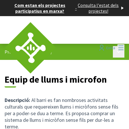
Com estan els projectes
Consulta l'estat dels
-
participatius en marxa?
projectes!
Menú
Entra
Menú p
Projectes participatius
/
Equip de llums i microfon
Descripció:
Al barri es fan nombroses activitats
culturals que requereixen llums i micròfons sense fils
per a poder-se duu a terme. Es proposa comprar un
sistema de llums i micròfon sense fils per dur-les a
terme.