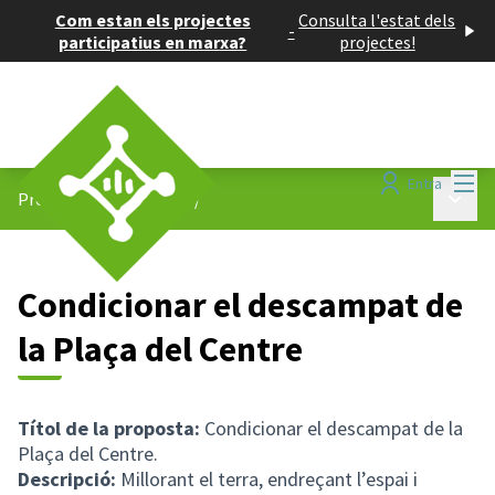
Com estan els projectes
Consulta l'estat dels
-
participatius en marxa?
projectes!
Menú
Entra
Menú p
Projectes participatius
/
Condicionar el descampat de
la Plaça del Centre
Títol de la proposta:
Condicionar el descampat de la
Plaça del Centre.
Descripció:
Millorant el terra, endreçant l’espai i