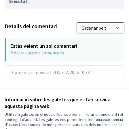
Executat
Detalls del comentari
Estàs veient un sol comentari
Mostra tots els comentaris
Comentari moderat el 05/02/2026 10:33
Referència: SCG-RESU-2021-10-260
Versió 15
(de 15)
veure altres versions
Informació sobre les galetes que es fan servir a
aquesta pàgina web
Utilitzem galetes en el nostre lloc web per a millorar el rendiment i el
Termes i condicions d'ús
contingut d'aquest. Les galetes ens permeten oferir una experiència
Configuració de les galetes
d'usuari i uns continguts més personalitzats des dels nostres canals
Decidim Sant Cugat a X
Decidim Sant Cugat a Facebook
Decidim Sant Cugat a Instagram
Decidim Sant Cugat a GitHub