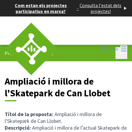
Com estan els projectes
Consulta l'estat dels
-
participatius en marxa?
projectes!
Menú
Entra
Menú p
Projectes participatius
/
Ampliació i millora de
l'Skatepark de Can Llobet
Títol de la proposta:
Ampliació i millora de
l'Skatepark de Can Llobet.
Descripció:
Ampliació i millora de l’actual Skatepark de