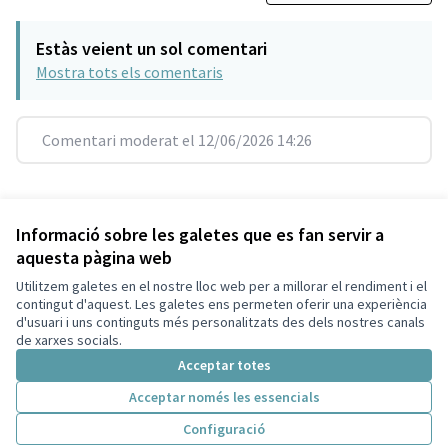
Estàs veient un sol comentari
Mostra tots els comentaris
Comentari moderat el 12/06/2026 14:26
Referència: SCG-RESU-2021-10-257
Versió 12
(de 12)
veure altres versions
Informació sobre les galetes que es fan servir a
aquesta pàgina web
Utilitzem galetes en el nostre lloc web per a millorar el rendiment i el
Termes i condicions d'ús
contingut d'aquest. Les galetes ens permeten oferir una experiència
Configuració de les galetes
d'usuari i uns continguts més personalitzats des dels nostres canals
Decidim Sant Cugat a X
Decidim Sant Cugat a Facebook
Decidim Sant Cugat a Instagram
Decidim Sant Cugat a GitHub
de xarxes socials.
(Enllaç extern)
(Enllaç extern)
(Enllaç extern)
(Enllaç extern)
Acceptar totes
Acceptar només les essencials
Amb llicènc
(Enllaç exte
Configuració
(Enllaç extern)
Web creada amb
programari lliure
.