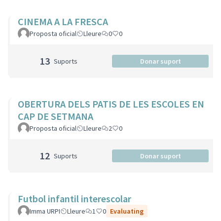
CINEMA A LA FRESCA
Proposta oficial
Lleure
0
0
13
Suports
Donar suport
OBERTURA DELS PATIS DE LES ESCOLES EN
CAP DE SETMANA
Proposta oficial
Lleure
2
0
12
Suports
Donar suport
Futbol infantil interescolar
Imma URPI
Lleure
1
0
Evaluating