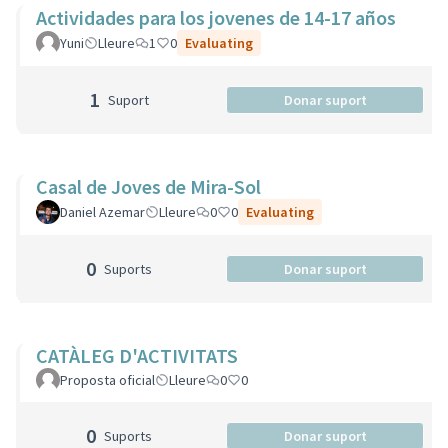
Actividades para los jovenes de 14-17 años
Yuni
Lleure
1
0
Evaluating
1
Suport
Donar suport
Casal de Joves de Mira-Sol
Daniel Azemar
Lleure
0
0
Evaluating
0
Suports
Donar suport
CATÀLEG D'ACTIVITATS
Proposta oficial
Lleure
0
0
0
Suports
Donar suport