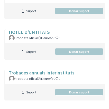
1
Suport
Donar suport
HOTEL D'ENTITATS
Proposta oficial
Lleure
0
0
1
Suport
Donar suport
Trobades annuals interinstituts
Proposta oficial
Lleure
0
0
1
Suport
Donar suport