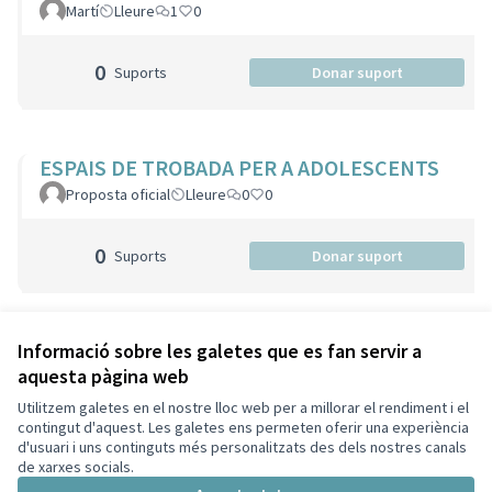
Martí
Lleure
1
0
0
Suports
Donar suport
ESPAIS DE TROBADA PER A ADOLESCENTS
Proposta oficial
Lleure
0
0
0
Suports
Donar suport
Veure totes les propostes retirades
Informació sobre les galetes que es fan servir a
aquesta pàgina web
Utilitzem galetes en el nostre lloc web per a millorar el rendiment i el
Termes i condicions d'ús
contingut d'aquest. Les galetes ens permeten oferir una experiència
Configuració de les galetes
d'usuari i uns continguts més personalitzats des dels nostres canals
Decidim Sant Cugat a X
Decidim Sant Cugat a Facebook
Decidim Sant Cugat a Instagram
Decidim Sant Cugat a GitHub
de xarxes socials.
(Enllaç extern)
(Enllaç extern)
(Enllaç extern)
(Enllaç extern)