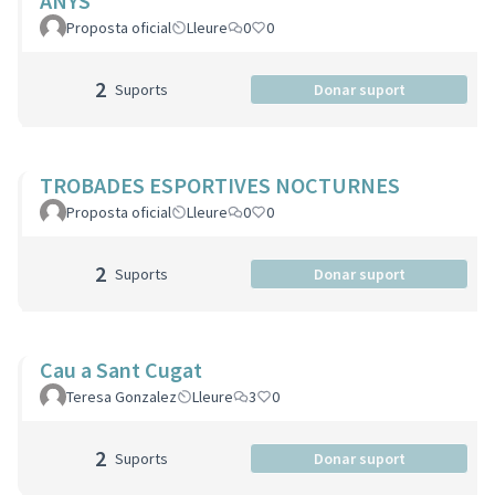
ANYS
Proposta oficial
Lleure
0
0
2
Suports
Donar suport
TROBADES ESPORTIVES NOCTURNES
Proposta oficial
Lleure
0
0
2
Suports
Donar suport
Cau a Sant Cugat
Teresa Gonzalez
Lleure
3
0
2
Suports
Donar suport