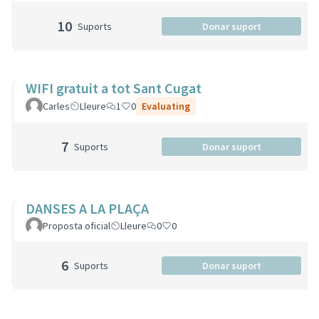
10
Suports
Donar suport
WIFI gratuit a tot Sant Cugat
Carles
Lleure
1
0
Evaluating
7
Suports
Donar suport
DANSES A LA PLAÇA
Proposta oficial
Lleure
0
0
6
Suports
Donar suport