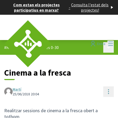
Com estan els projectes
Consulta l'estat dels
-
participatius en marxa?
projectes!
Menú
Entra
Menú p
#Reptes 0-30
/
Propostes 0-30
Cinema a la fresca
Martí
Cont
25/06/2018 20:04
Realitzar sessions de cinema a la fresca obert a
tothom