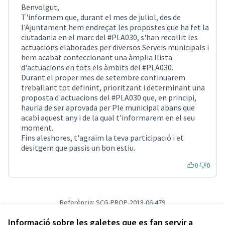
Benvolgut,
T'informem que, durant el mes de juliol, des de
l'Ajuntament hem endreçat les propostes que ha fet la
ciutadania en el marc del #PLA030, s'han recollit les
actuacions elaborades per diversos Serveis municipals i
hem acabat confeccionant una àmplia llista
d'actuacions en tots els àmbits del #PLA030.
Durant el proper mes de setembre continuarem
treballant tot definint, prioritzant i determinant una
proposta d'actuacions del #PLA030 que, en principi,
hauria de ser aprovada per Ple municipal abans que
acabi aquest any i de la qual t'informarem en el seu
moment.
Fins aleshores, t'agraïm la teva participació i et
desitgem que passis un bon estiu.
0
0
Referència: SCG-PROP-2018-06-479
Versió 1
(de 1)
veure altres versions
Verifica l'empremta digital
Informació sobre les galetes que es fan servir a