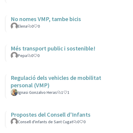
No nomes VMP, tambe bicis
Elena
0
0
Més transport public i sostenible!
Pepa
0
0
Regulació dels vehicles de mobilitat
personal (VMP)
Ignasi Gonzalvo Heras
1
1
Propostes del Consell d'Infants
Consell d'infants de Sant Cugat
0
0