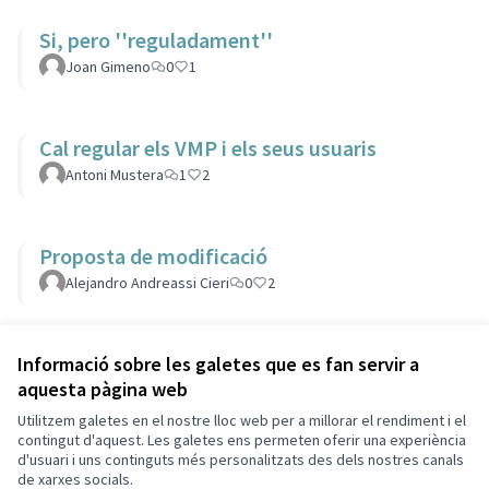
Si, pero ''reguladament''
Joan Gimeno
0
1
Cal regular els VMP i els seus usuaris
Antoni Mustera
1
2
Proposta de modificació
Alejandro Andreassi Cieri
0
2
Veure totes les propostes retirades
Informació sobre les galetes que es fan servir a
aquesta pàgina web
Utilitzem galetes en el nostre lloc web per a millorar el rendiment i el
Termes i condicions d'ús
contingut d'aquest. Les galetes ens permeten oferir una experiència
Configuració de les galetes
d'usuari i uns continguts més personalitzats des dels nostres canals
Decidim Sant Cugat a X
Decidim Sant Cugat a Facebook
Decidim Sant Cugat a Instagram
Decidim Sant Cugat a GitHub
de xarxes socials.