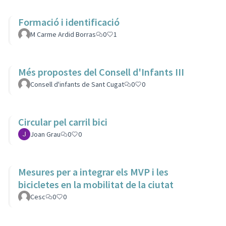
Formació i identificació
M Carme Ardid Borras
0
1
Més propostes del Consell d'Infants III
Consell d'infants de Sant Cugat
0
0
Circular pel carril bici
Joan Grau
0
0
Mesures per a integrar els MVP i les
bicicletes en la mobilitat de la ciutat
Cesc
0
0