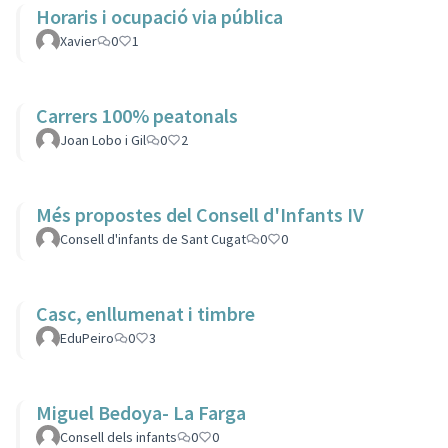
Horaris i ocupació via pública
Xavier
0
1
Carrers 100% peatonals
Joan Lobo i Gil
0
2
Més propostes del Consell d'Infants IV
Consell d'infants de Sant Cugat
0
0
Casc, enllumenat i timbre
EduPeiro
0
3
Miguel Bedoya- La Farga
Consell dels infants
0
0