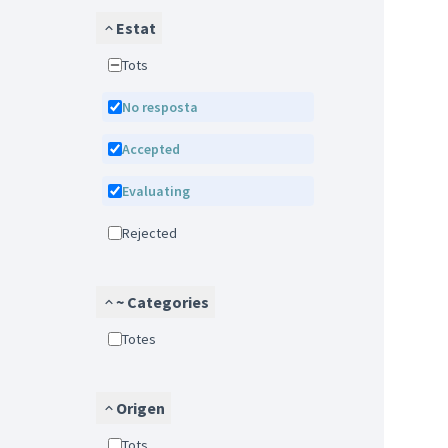
Estat
Tots
No resposta
Accepted
Evaluating
Rejected
~ Categories
Totes
Origen
Tots