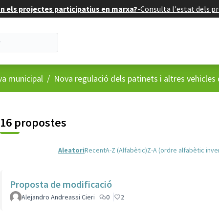
 els projectes participatius en marxa?
-
Consulta l'estat dels pr
va municipal
/
Nova regulació dels patinets i altres vehicles
16 propostes
Aleatori
Recent
A-Z (Alfabètic)
Z-A (ordre alfabètic inve
Proposta de modificació
Alejandro Andreassi Cieri
0
2