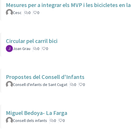
Mesures per a integrar els MVP i les bicicletes en la
Cesc
0
0
Circular pel carril bici
Joan Grau
0
0
Propostes del Consell d'Infants
Consell d'infants de Sant Cugat
0
0
Miguel Bedoya- La Farga
Consell dels infants
0
0