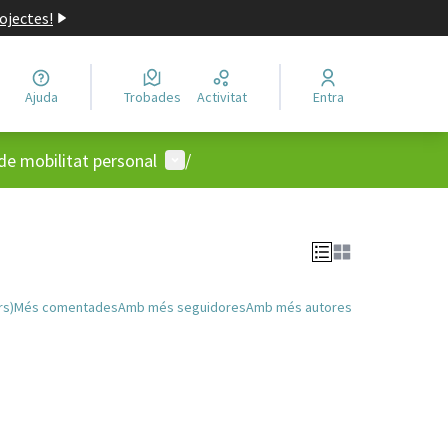
ojectes!
Ajuda
Trobades
Activitat
Entra
Menú d'usuari
 de mobilitat personal
/
rs)
Més comentades
Amb més seguidores
Amb més autores