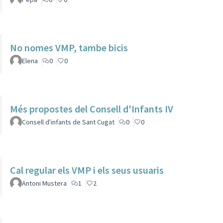
No nomes VMP, tambe bicis
Elena
0
0
Més propostes del Consell d'Infants IV
Consell d'infants de Sant Cugat
0
0
Cal regular els VMP i els seus usuaris
Antoni Mustera
1
2