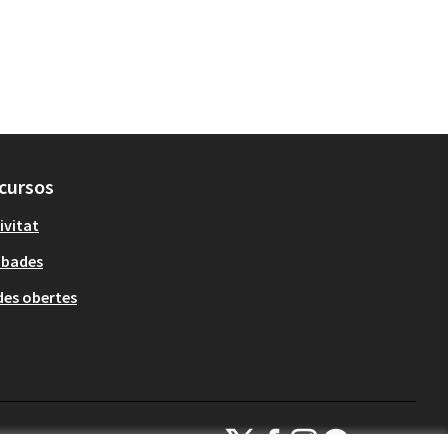
cursos
ivitat
obades
es obertes
Decidim Sant Cugat a X
Decidim Sant Cugat a Facebook
Decidim Sant Cugat a Inst
Decidim Sant Cugat a