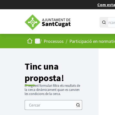
Com estan
Inici
Menú principal
/
Processos
/
Participació en normati
Tinc una
proposta!
El següent formulari filtra els resultats de
la cerca dinàmicament quan es canvien
les condicions de la cerca.