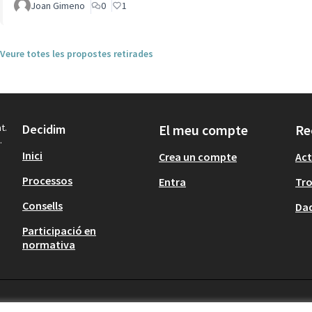
Joan Gimeno
0
1
Veure totes les propostes retirades
t.
Decidim
El meu compte
Re
.
Inici
Crea un compte
Act
Processos
Entra
Tr
Consells
Dad
Participació en
normativa