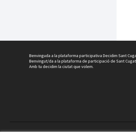
Benvinguda a la plataforma participativa Decidim Sant Cuga
Benvingut/da a la plataforma de participació de Sant Cugat
Amb tu decidim la ciutat que volem.
Termes i condicions d'ús
Configuració de les galetes