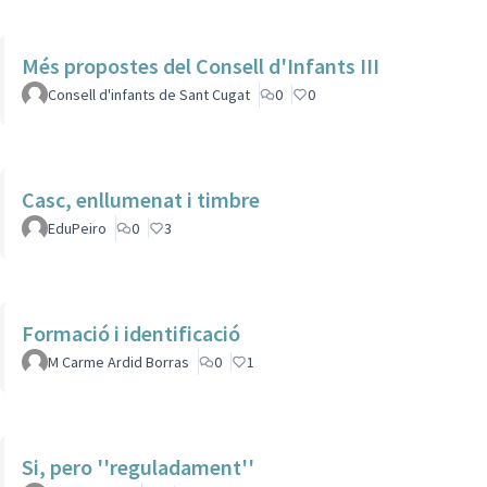
Més propostes del Consell d'Infants III
Consell d'infants de Sant Cugat
0
0
Casc, enllumenat i timbre
EduPeiro
0
3
Formació i identificació
M Carme Ardid Borras
0
1
Si, pero ''reguladament''