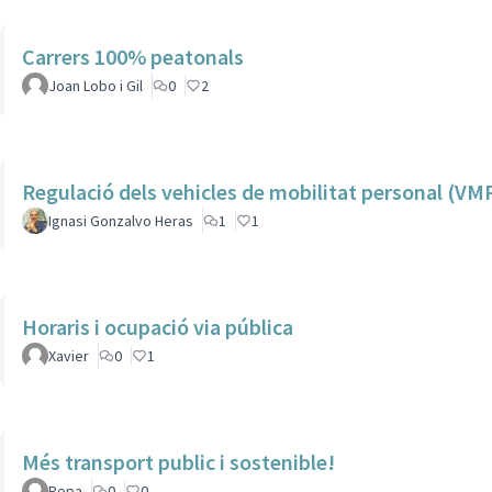
Carrers 100% peatonals
Joan Lobo i Gil
0
2
Regulació dels vehicles de mobilitat personal (VM
Ignasi Gonzalvo Heras
1
1
Horaris i ocupació via pública
Xavier
0
1
Més transport public i sostenible!
Pepa
0
0