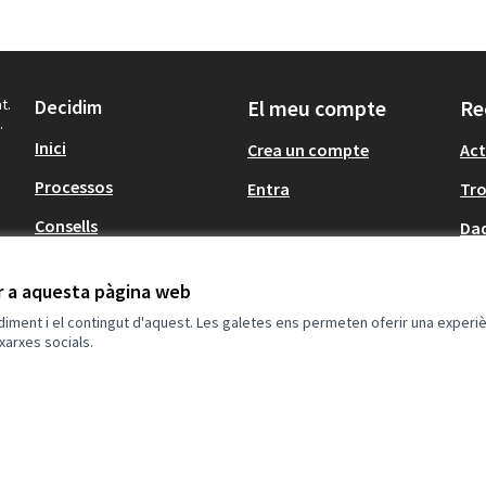
t.
Decidim
El meu compte
Re
.
Inici
Crea un compte
Act
Processos
Entra
Tr
Consells
Dad
Participació en
normativa
ir a aquesta pàgina web
ndiment i el contingut d'aquest. Les galetes ens permeten oferir una experièn
xarxes socials.