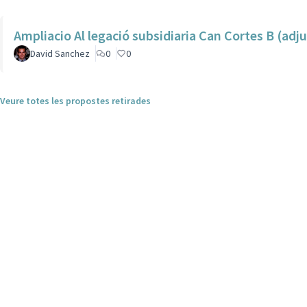
Ampliacio Al legació subsidiaria Can Cortes B (adj
David Sanchez
0
0
Veure totes les propostes retirades