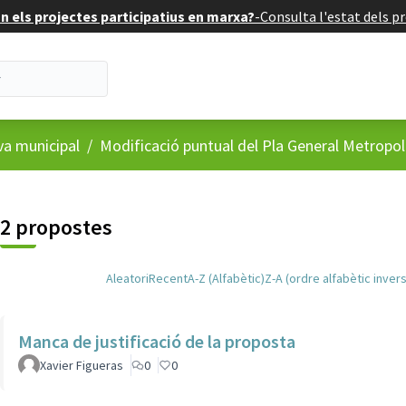
 els projectes participatius en marxa?
-
Consulta l'estat dels pr
va municipal
/
Modificació puntual del Pla General Metropoli
2 propostes
Aleatori
Recent
A-Z (Alfabètic)
Z-A (ordre alfabètic invers
Manca de justificació de la proposta
Xavier Figueras
0
0