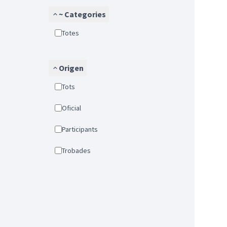
~ Categories
Totes
Origen
Tots
Oficial
Participants
Trobades