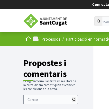
Com estan
Inici
Menú principal
/
Processos
/
Participació en normati
Propostes i
comentaris
El següent formulari filtra els resultats de
la cerca dinàmicament quan es canvien
les condicions de la cerca.