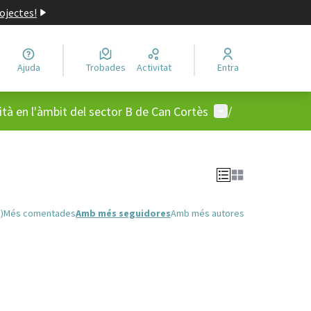
ojectes!
Ajuda
Trobades
Activitat
Entra
Menú d'usuari
tà en l'àmbit del sector B de Can Cortès
/
)
Més comentades
Amb més seguidores
Amb més autores