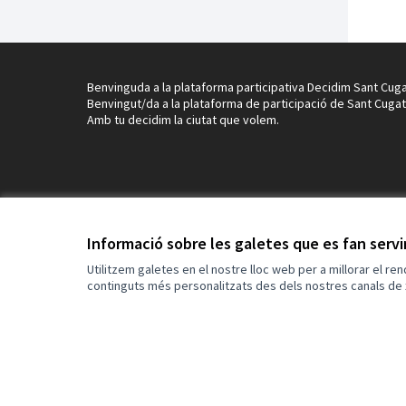
Benvinguda a la plataforma participativa Decidim Sant Cuga
Benvingut/da a la plataforma de participació de Sant Cugat
Amb tu decidim la ciutat que volem.
Informació sobre les galetes que es fan serv
Utilitzem galetes en el nostre lloc web per a millorar el re
continguts més personalitzats des dels nostres canals de 
Termes i condicions d'ús
Configuració de les galetes