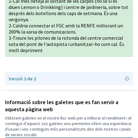
1-Cal més neteja al voltant de les carpes (no sé si es
diuen Lemon o Drinkking) i centre de jardineria, sobre tot
després dels botellons dels caps de setmana. És una
vergonya.
2-Caldria connectar el FGC amb la RENFE millorant un
200% la xarxa de comunicacions.
3-Treure les pilones de la rotonda del centre comercial
sota del pont de l'autopista i urbanitzar-ho com cal. És
molt depriment
Versió 2 de 2
Versió 1 de 2
Informació sobre les galetes que es fan servir a
aquesta pàgina web
Utilitzem galetes en el nostre lloc web per a millorar el rendiment i el
Termes i condicions d'ús
contingut d'aquest. Les galetes ens permeten oferir una experiència
Configuració de les galetes
d'usuari i uns continguts més personalitzats des dels nostres canals
Decidim Sant Cugat a X
Decidim Sant Cugat a Facebook
Decidim Sant Cugat a Instagram
Decidim Sant Cugat a GitHub
de xarxes socials.