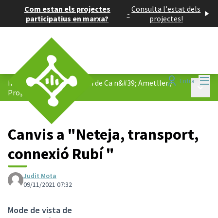
Com estan els projectes
Consulta l'estat dels
-
participatius en marxa?
projectes!
Menú
Entra
Imaginem el nou ecobarri de Ca n&#39; Ametller
/
Menú p
Propostes
Canvis a "Neteja, transport,
connexió Rubí "
Judit Mota
09/11/2021 07:32
Mode de vista de