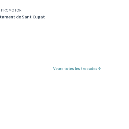
P PROMOTOR
tament de Sant Cugat
Veure totes les trobades
Leaflet
|
©
HERE maps
r servir amb un lector de pantalla però pot ser difícil d'entendr