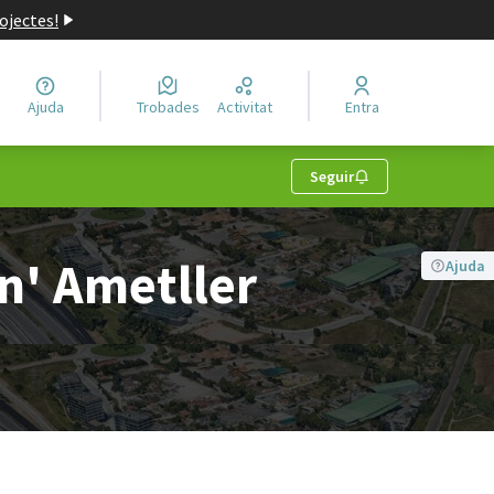
ojectes!
Ajuda
Trobades
Activitat
Entra
Seguir
n' Ametller
Ajuda