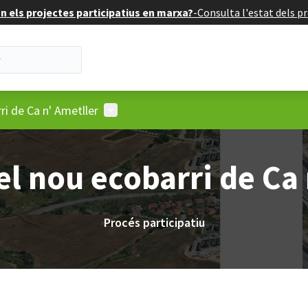
 els projectes participatius en marxa?
-
Consulta l'estat dels pr
Menú d'usuari
i de Ca n' Ametller
l nou ecobarri de Ca 
Procés participatiu