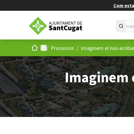
Com estan
Inici
Menú principal
/
Processos
/
Imaginem el nou ecobarr
Imaginem e