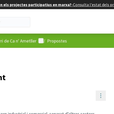
 els projectes participatius en marxa?
-
Consulta l'estat dels pr
Menú d'usuari
i de Ca n' Ametller
/
Propostes
nt
Contr
orn industrial i comercial, separat d’altres sectors