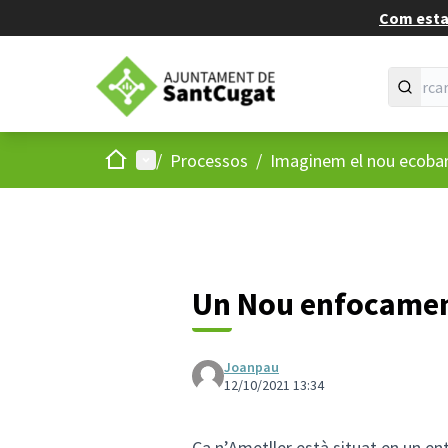
Com estan
Inici
Menú principal
/
Processos
/
Imaginem el nou ecobarr
Un Nou enfocame
Joanpau
12/10/2021 13:34
Ca n’Ametller està situat en un ent