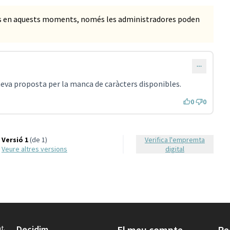
ts en aquests moments, només les administradores poden
eva proposta per la manca de caràcters disponibles.
0
0
Versió 1
(de 1)
Verifica l'empremta
veure altres versions
digital
t.
Decidim
El meu compte
Re