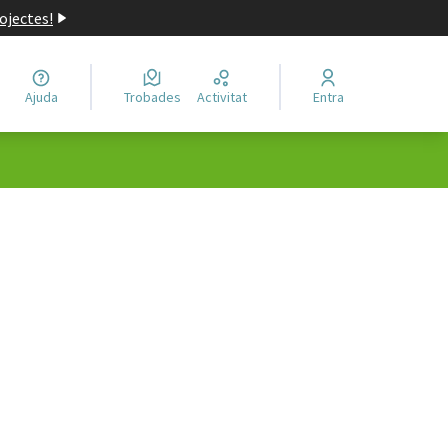
ojectes!
Ajuda
Trobades
Activitat
Entra
ols de recursos