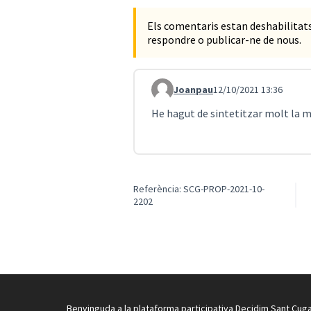
Els comentaris estan deshabilita
respondre o publicar-ne de nous.
Joanpau
12/10/2021 13:36
Comentari 1045
He hagut de sintetitzar molt la m
Referència: SCG-PROP-2021-10-
2202
Benvinguda a la plataforma participativa Decidim Sant Cuga