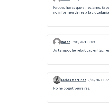
Comentari 990
Fa dues hores que el reclamo. Esp
no informen de res a la ciutadania
Rafan
17/06/2021 18:09
Comentari 993
Jo tampoc he rebut cap enllaç i es
Carlos Martinez
17/09/2021 10:2
Comentari 1037
No he pogut veure res.