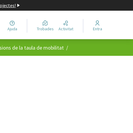
ojectes!
Ajuda
Trobades
Activitat
Entra
usuari
sions de la taula de mobilitat
/