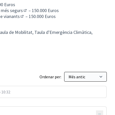
00 Euros
una pestanya nova)
os més segurs
– 150.000 Euros
(Obrir en una pestanya nova)
de vianants
– 150.000 Euros
(Obrir en una pestanya nova)
aula de Mobilitat, Taula d'Emergència Climàtica,
Ordenar per:
 10:32