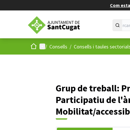
Com estan
Inici
Menú principal
/
Consells
/
Consells i taules sectorial
Grup de treball: P
Participatiu de l'
Mobilitat/accessib