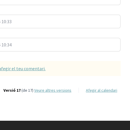
 10:33
 10:34
afegir el teu comentari.
Versió 17
(de 17)
veure altres versions
Afegir al calendari