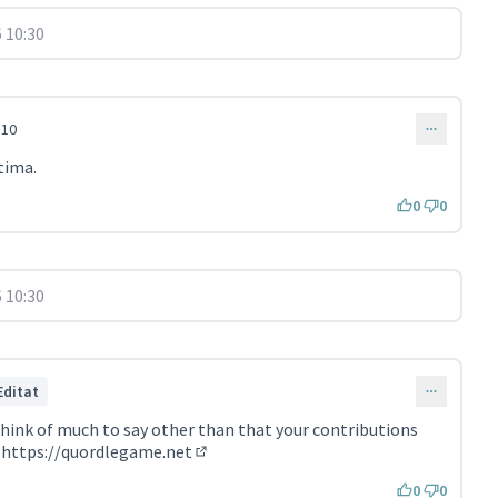
 10:30
:10
tima.
0
0
 10:30
Editat
hink of much to say other than that your contributions
.
https://quordlegame.net
(Enllaç extern)
0
0