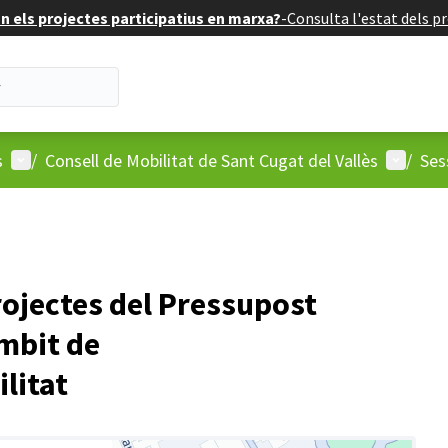
 els projectes participatius en marxa?
-
Consulta l'estat dels pr
Menú d'usuari
Menú d'
s
/
Consell de Mobilitat de Sant Cugat del Vallès
/
Ses
rojectes del Pressupost
àmbit de
ilitat