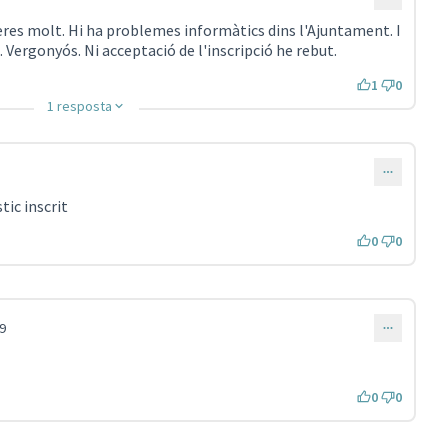
eres molt. Hi ha problemes informàtics dins l'Ajuntament. I
. Vergonyós. Ni acceptació de l'inscripció he rebut.
1
0
1 resposta
tic inscrit
0
0
9
0
0