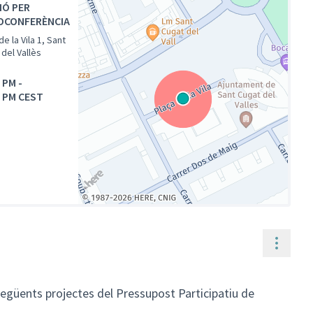
IÓ PER
OCONFERÈNCIA
de la Vila 1, Sant
del Vallès
0 PM
-
0 PM CEST
(Enllaç extern)
Contr
 següents projectes del Pressupost Participatiu de