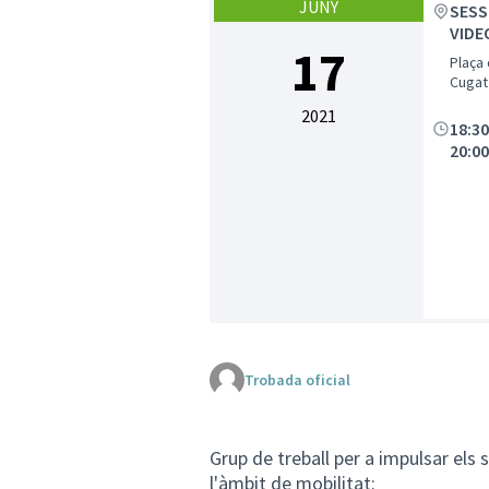
JUNY
SESS
VIDE
17
Plaça 
Cugat 
2021
18:3
20:0
Trobada oficial
Grup de treball per a impulsar els
l'àmbit de mobilitat: