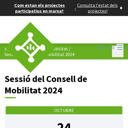
Com estan els projectes
Consulta l'estat dels
-
participatius en marxa?
projectes!
Menú
Entra
Sessions de la taula de mobilitat
/
Menú p
Sessió del Consell de Mobilitat 2024
Sessió del Consell de
Mobilitat 2024
OCTUBRE
24