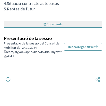
4.Situació contracte autobusos
5.Reptes de futur
Documents
Presentació de la sessió
Presentació de la sessió del Consell de
Descarregar fitxer
Mobilitat del 24.10.2024
com/siyyoavapnq5uqtwkx4do8mycwlt
4 MB