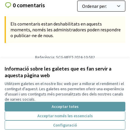
0 comentaris
Els comentaris estan deshabilitats en aquests
moments, només les administradores poden respondre
o publicar-ne de nous.
Referència: SCG-MEET-2024-10-582
Versió 5
(de 5)
veure altres versions
Afegir al calendari
Informació sobre les galetes que es fan servir a
aquesta pàgina web
Utilitzem galetes en el nostre lloc web per a millorar el rendiment i el
Termes i condicions d'ús
contingut d'aquest. Les galetes ens permeten oferir una experiència
Configuració de les galetes
d'usuari i uns continguts més personalitzats des dels nostres canals
Decidim Sant Cugat a X
Decidim Sant Cugat a Facebook
Decidim Sant Cugat a Instagram
Decidim Sant Cugat a GitHub
de xarxes socials.
(Enllaç extern)
(Enllaç extern)
(Enllaç extern)
(Enllaç extern)
Acceptar totes
Acceptar només les essencials
Amb llicènc
(Enllaç exte
Configuració
(Enllaç extern)
Web creada amb
programari lliure
.