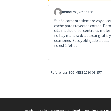
BWR
08/09/2020 18:31
Comentari 826
Yo básicamente siempre voy al cent
coche para trayectos cortos. Pero 
cita medico en el centro es molest
no hay manera de aparcar gratis 
ocasiones. Estoy obligado a pasar
no está fet be.
Referència: SCG-MEET-2020-08-257
Benvinguda a la plataforma participativa Decidim Sant Cuga