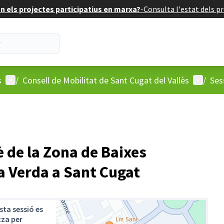
 els projectes participatius en marxa?
-
Consulta l'estat dels pr
Menú d'usuari
Menú d'
s
/
Consell de Mobilitat de Sant Cugat del Vallès
/
Ses
 de la Zona de Baixes
la Verda a Sant Cugat
ta sessió es
tza per