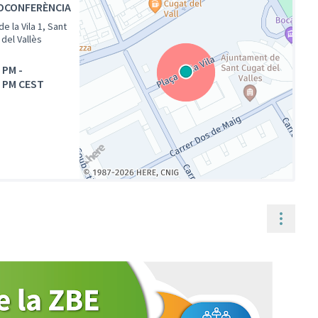
OCONFERÈNCIA
de la Vila 1, Sant
del Vallès
0 PM
-
0 PM CEST
(Enllaç extern)
Contr