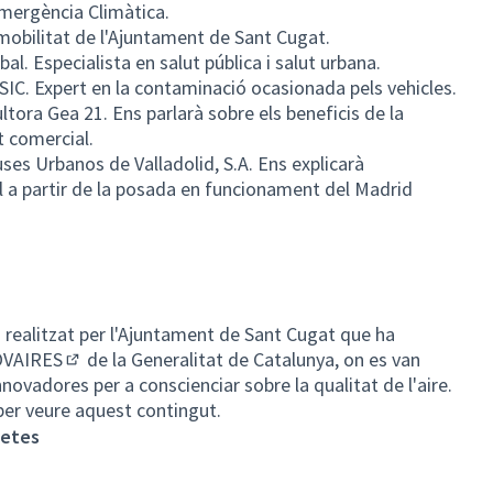
mergència Climàtica.
 mobilitat de l'Ajuntament de Sant Cugat.
bal. Especialista en salut pública i salut urbana.
SIC. Expert en la contaminació ocasionada pels vehicles.
ltora Gea 21. Ens parlarà sobre els beneficis de la
at comercial.
ses Urbanos de Valladolid, S.A. Ens explicarà
al a partir de la posada en funcionament del Madrid
realitzat per l'Ajuntament de Sant Cugat que ha
VAIRES
de la Generalitat de Catalunya, on es van
(Enllaç extern)
novadores per a conscienciar sobre la qualitat de l'aire.
 per veure aquest contingut.
letes