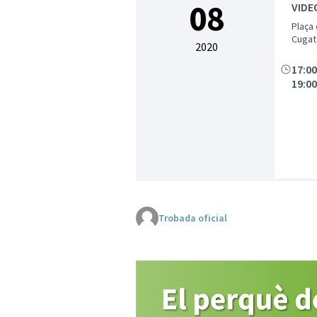
08
VIDE
Plaça 
Cugat 
2020
17:0
19:0
Trobada oficial