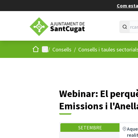
Com estan
Inici
Menú principal
/
Consells
/
Consells i taules sectorial
Webinar: El perquè
Emissions i l'Anel
SETEMBRE
Aques
reali