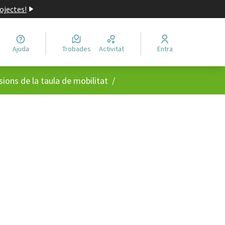
ojectes!
Ajuda
Trobades
Activitat
Entra
usuari
sions de la taula de mobilitat
/