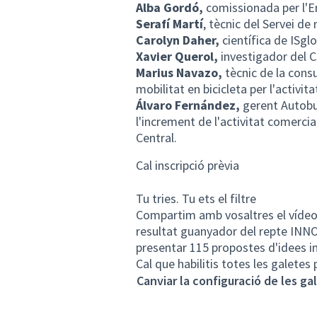
Alba Gordó,
comissionada per l'E
Serafí Martí
, tècnic del Servei de
Carolyn Daher,
científica de ISglo
Xavier Querol,
investigador del C
Marius Navazo,
tècnic de la consu
mobilitat en bicicleta per l'activit
Álvaro Fernández,
gerent Autobu
l'increment de l'activitat comerci
Central.
Cal inscripció prèvia
Tu tries. Tu ets el filtre
Compartim amb vosaltres el vídeo 
resultat guanyador del repte
INNO
presentar 115 propostes d'idees in
Cal que habilitis totes les galetes
Canviar la configuració de les ga