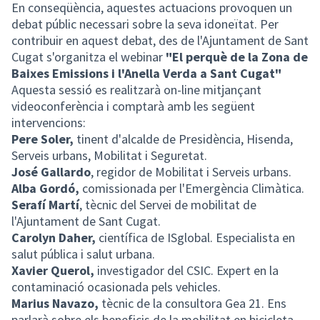
En conseqüència, aquestes actuacions provoquen un
debat públic necessari sobre la seva idoneïtat. Per
contribuir en aquest debat, des de l'Ajuntament de Sant
Cugat s'organitza el webinar
"El perquè de la Zona de
Baixes Emissions i l'Anella Verda a Sant Cugat"
Aquesta sessió es realitzarà on-line mitjançant
videoconferència i comptarà amb les següent
intervencions:
Pere Soler,
tinent d'alcalde de Presidència, Hisenda,
Serveis urbans, Mobilitat i Seguretat.
José Gallardo
, regidor de Mobilitat i Serveis urbans.
Alba Gordó,
comissionada per l'Emergència Climàtica.
Serafí Martí
, tècnic del Servei de mobilitat de
l'Ajuntament de Sant Cugat.
Carolyn Daher,
científica de ISglobal. Especialista en
salut pública i salut urbana.
Xavier Querol,
investigador del CSIC. Expert en la
contaminació ocasionada pels vehicles.
Marius Navazo,
tècnic de la consultora Gea 21. Ens
parlarà sobre els beneficis de la mobilitat en bicicleta