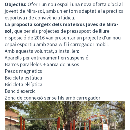
Objectiu:
Oferir un nou espai i una nova oferta d'oci al
jovent de Mira-sol, amb un entorn adaptat a la pràctica
esportiva i de convivència lúdica.
La proposta sorgeix dels mateixos joves de Mira-
sol,
que per als projectes de pressupost de lliure
disposició de 2016 van presentar un projecte d'un nou
espai esportiu amb zona wifi i carregador mòbil.
Amb aquesta voluntat, s'instal·len:
Aparells per entrenament en suspensió
Barres paral·leles + xarxa de nusos
Pesos magnètics
Bicicleta estàtica
Bicicleta el·líptica
Banc d'exercici
Zona de connexió sense fils amb carregador