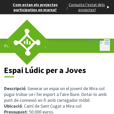
Com estan els projectes
Consulta l'estat dels
-
participatius en marxa?
projectes!
Menú
Entra
Menú p
Projectes participatius
/
Espai Lúdic per a Joves
Descripció
: Generar un espai on el jovent de Mira-sol
pugui trobar-se i fer esport a l'aire lliure. Dotar-lo amb
punt de connexió wi-fi amb carregador mòbil.
Ubicació
: Camí de Sant Cugat a Mira-sol
Pressupost:
50.000 euros.