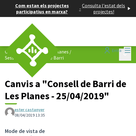
Com estan els projectes
Consulta l'estat dels
-
participatius en marxa?
projectes!
Menú
Entra
Consell de Barris de Les Planes
/
Menú p
Sessions del Consell de Barri
Canvis a "Consell de Barri de
Les Planes - 25/04/2019"
ester castanyer
08/04/2019 13:35
Mode de vista de