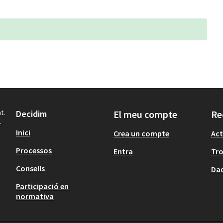
t.
Decidim
El meu compte
Re
.
Inici
Crea un compte
Act
Processos
Entra
Tr
Consells
Dad
Participació en
normativa