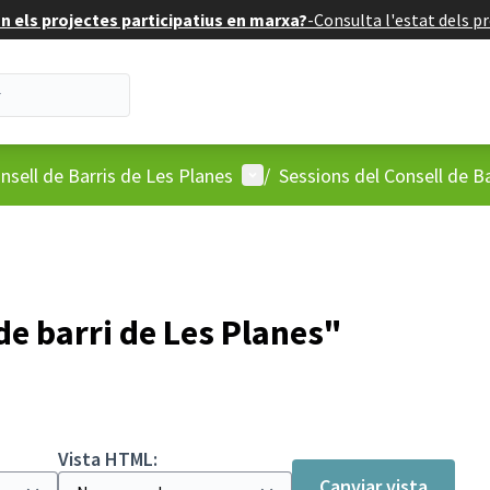
 els projectes participatius en marxa?
-
Consulta l'estat dels pr
'usuari
Menú d'usuari
nsell de Barris de Les Planes
/
Sessions del Consell de Ba
de barri de Les Planes"
Vista HTML:
Canviar vista