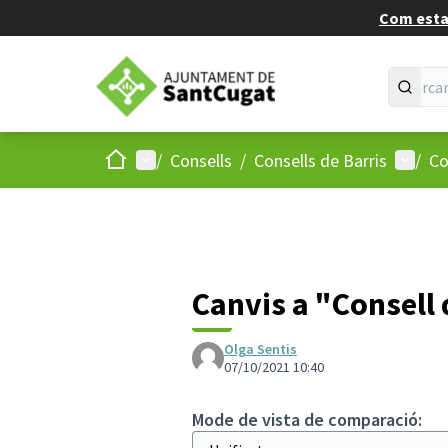
Com estan
Inici
Menú principal
Menú d
/
Consells
/
Consells de Barris
/
Co
Canvis a "Consell 
Olga Sentis
07/10/2021 10:40
Mode de vista de comparació: