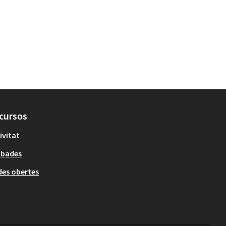
cursos
ivitat
obades
es obertes