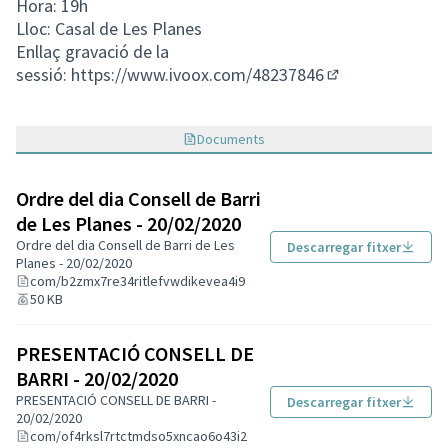
Hora: 19h
Lloc: Casal de Les Planes
Enllaç gravació de la
sessió:
https://www.ivoox.com/48237846
(Enllaç extern)
Documents
Ordre del dia Consell de Barri
de Les Planes - 20/02/2020
Ordre del dia Consell de Barri de Les
Descarregar fitxer
Planes - 20/02/2020
com/b2zmx7re34ritlefvwdikevea4i9
50 KB
PRESENTACIÓ CONSELL DE
BARRI - 20/02/2020
PRESENTACIÓ CONSELL DE BARRI -
Descarregar fitxer
20/02/2020
com/of4rksl7rtctmdso5xncao6o43i2