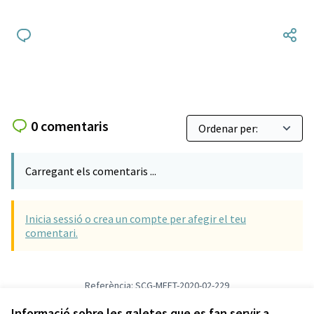
0 comentaris
Carregant els comentaris ...
Inicia sessió o crea un compte per afegir el teu
comentari.
Referència: SCG-MEET-2020-02-229
Versió 6
(de 6)
veure altres versions
Afegir al calendari
Informació sobre les galetes que es fan servir a