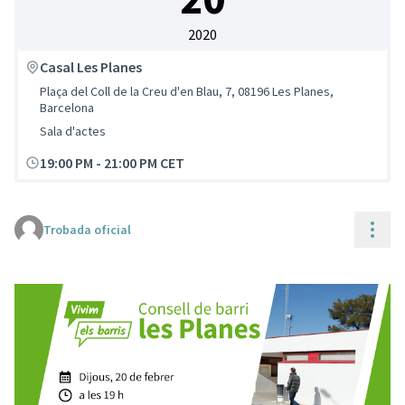
2020
Casal Les Planes
Plaça del Coll de la Creu d'en Blau, 7, 08196 Les Planes,
Barcelona
Sala d'actes
19:00 PM
-
21:00 PM CET
(Enllaç extern)
Cont
Trobada oficial