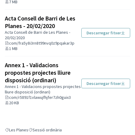
7 MB
Acta Consell de Barri de Les
Planes - 20/02/2020
Acta Consell de Barri de Les Planes -
Descarregar fitxer
20/02/2020
com/fra5y8i3rn8t99nvq0z9pqakar3p
1 MB
Annex 1 - Validacions
propostes projectes lliure
disposició (ordinari)
Descarregar fitxer
Annex 1 - Validacions propostes projectes
lliure disposició (ordinari)
com/r5891f1vlawujfhjfer7zh0guix3
20 KB
Les Planes
Sessió ordinària
Resultats en filtrar per: Les Planes
Resultats en filtrar per: Sessió ordinària