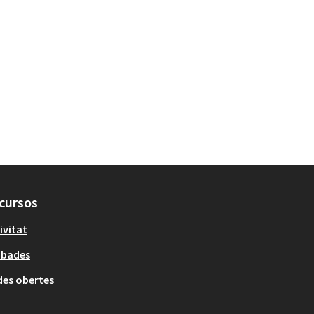
cursos
ivitat
obades
es obertes