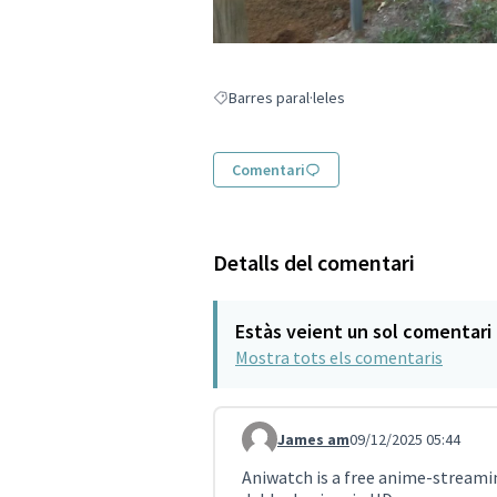
Barres paral·leles
Resultats en filtrar per: Barres paral·leles
Comentari
Detalls del comentari
Estàs veient un sol comentari
Mostra tots els comentaris
James am
09/12/2025 05:44
Comentari 4598
Aniwatch is a free anime-streami