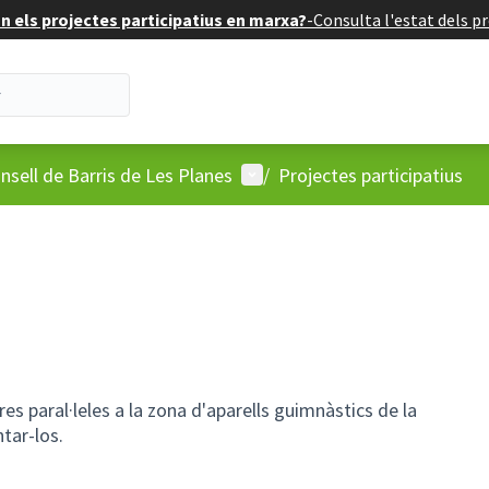
 els projectes participatius en marxa?
-
Consulta l'estat dels pr
'usuari
Menú d'usuari
nsell de Barris de Les Planes
/
Projectes participatius
res paral·leles a la zona d'aparells guimnàstics de la
tar-los.