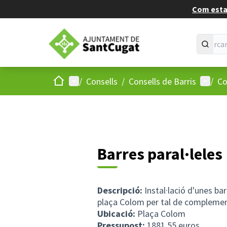
Com estan
Inici
Menú principal
Menú d
/
Consells
/
Consells de Barris
/
Co
Barres paral·leles
Descripció:
Instal·lació d'unes bar
plaça Colom per tal de complemen
Ubicació:
Plaça Colom
Pressupost:
1881,55 euros