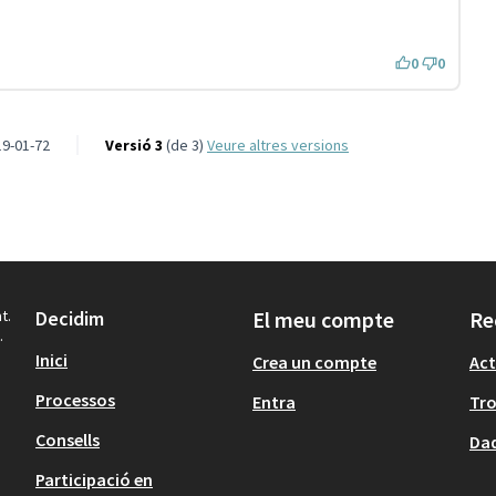
n)
0
0
9-01-72
Versió 3
(de 3)
veure altres versions
t.
Decidim
El meu compte
Re
.
Inici
Crea un compte
Act
Processos
Entra
Tr
Consells
Dad
Participació en