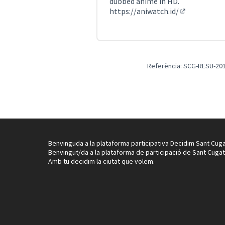
dubbed anime in HD.
https://aniwatch.id/
(Enllaç exter
Referència: SCG-RESU-201
Benvinguda a la plataforma participativa Decidim Sant Cuga
Benvingut/da a la plataforma de participació de Sant Cugat
Amb tu decidim la ciutat que volem.