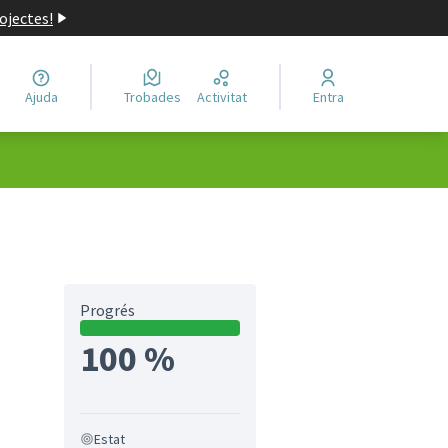
ojectes!
Ajuda
Trobades
Activitat
Entra
Progrés
100 %
Estat