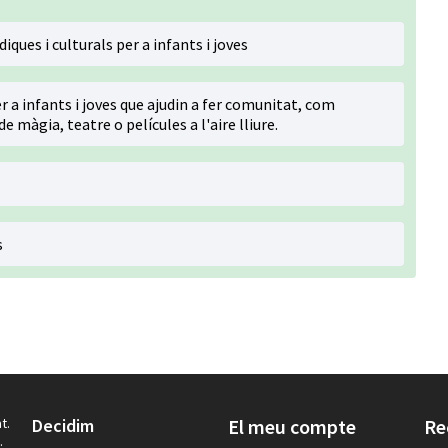
ques i culturals per a infants i joves
r a infants i joves que ajudin a fer comunitat, com
màgia, teatre o películes a l'aire lliure.
s
t.
Decidim
El meu compte
Re
.