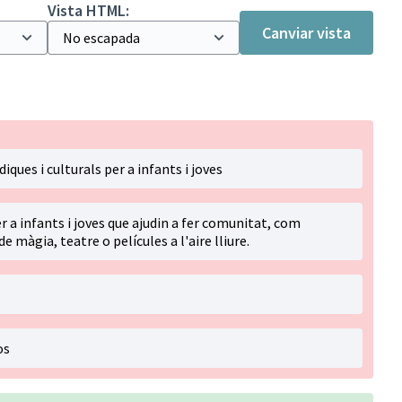
Vista HTML:
Canviar vista
ques i culturals per a infants i joves
r a infants i joves que ajudin a fer comunitat, com
màgia, teatre o películes a l'aire lliure.
os