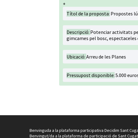
+
Títol de la proposta:
Propostes lúdi
Descripció:
Potenciar activitats pe
gimcames pel bosc, espectaceles de 
Ubicació:
Arreu de les Planes
Pressupost disponible:
5.000 euro
Benvinguda a la plataforma participativa Decidim Sant Cuga
Benvingut/da a la plataforma de participació de Sant Cugat