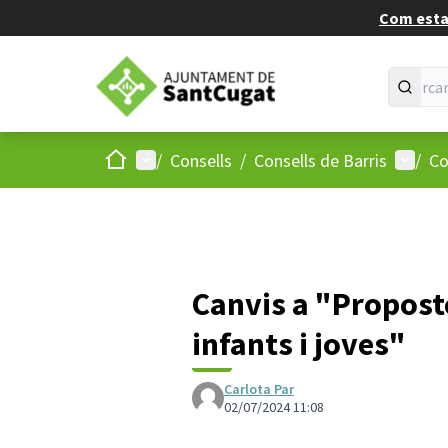
Com estan
Inici
Menú principal
Menú d
/
Consells
/
Consells de Barris
/
Co
Canvis a "Proposte
infants i joves"
Carlota Par
02/07/2024 11:08