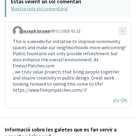
Estàs veient un sol comentari
Mostra tots els comentaris
joseph brown
09/11/2025 01:22
Comentari 4449
This is a wonderful initiative to improve community
spaces and make our neighborhoods more welcoming!
Public fountains not only provide refreshment but
also enhance the overall environment. At
FineystPatches.com
, we truly value projects that bring people together
and inspire creativity in public design. Great work
looking forward to seeing this come to life!
https://www.fineystpatches.com/
(Enllaç extern)
1
0
Referència: SCG-RESU-2023-11-296
Versió 5
(de 5)
veure altres versions
Informació sobre les galetes que es fan servir a