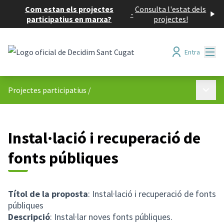
Com estan els projectes
Consulta l'estat dels
-
participatius en marxa?
projectes!
Menú
Entra
Menú p
Projectes participatius
/
Instal·lació i recuperació de
fonts públiques
Títol de la proposta
: Instal·lació i recuperació de fonts
públiques
Descripció
: Instal·lar noves fonts públiques.