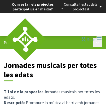
Com estan els projectes
Consulta l'estat dels
-
participatius en marxa?
projectes!
Menú
Entra
Menú p
Projectes participatius
/
Jornades musicals per totes
les edats
Títol de la proposta:
Jornades musicals per totes les
edats.
Descripció:
Promoure la música al barri amb jornades