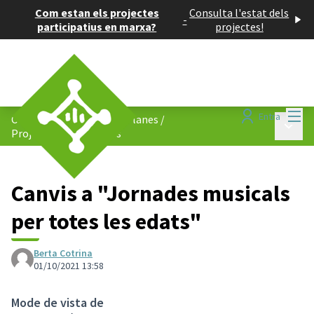
Com estan els projectes
Consulta l'estat dels
-
participatius en marxa?
projectes!
Menú
Entra
Consell de Barris de Les Planes
/
Menú p
Projectes participatius
Canvis a "Jornades musicals
per totes les edats"
Berta Cotrina
01/10/2021 13:58
Mode de vista de