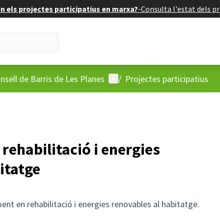
 els projectes participatius en marxa?
-
Consulta l'estat dels pr
'usuari
Menú d'usuari
nsell de Barris de Les Planes
/
Projectes participatius
ehabilitació i energies
itatge
t en rehabilitació i energies renovables al habitatge.