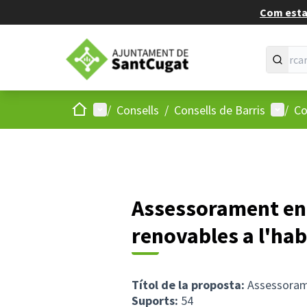
Com estan
Inici
Menú principal
Menú d
/
Consells
/
Consells de Barris
/
Co
Assessorament en r
renovables a l'hab
Títol de la proposta:
Assessoramen
Suports:
54