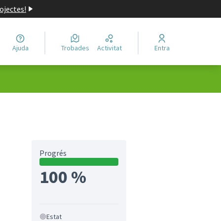
ojectes!
Ajuda
Trobades
Activitat
Entra
Progrés
100 %
Estat