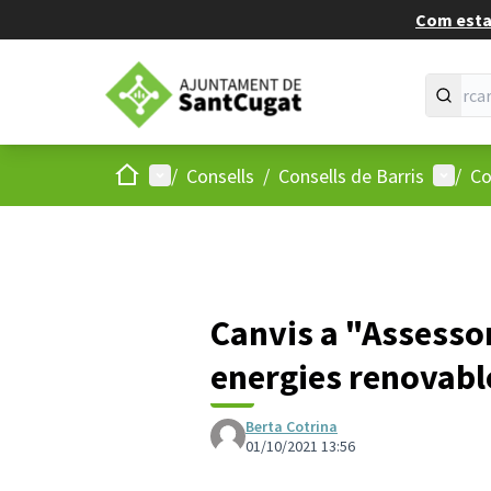
Com estan
Inici
Menú principal
Menú d
/
Consells
/
Consells de Barris
/
Co
Canvis a "Assessor
energies renovable
Berta Cotrina
01/10/2021 13:56