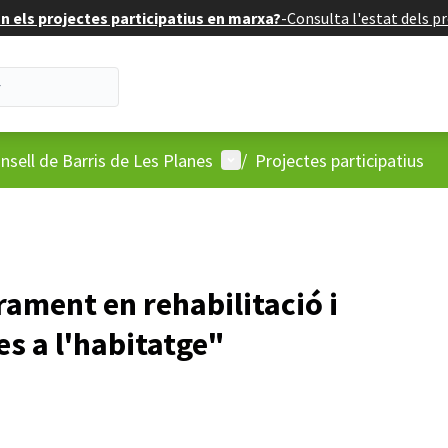
 els projectes participatius en marxa?
-
Consulta l'estat dels pr
'usuari
Menú d'usuari
nsell de Barris de Les Planes
/
Projectes participatius
ament en rehabilitació i
s a l'habitatge"