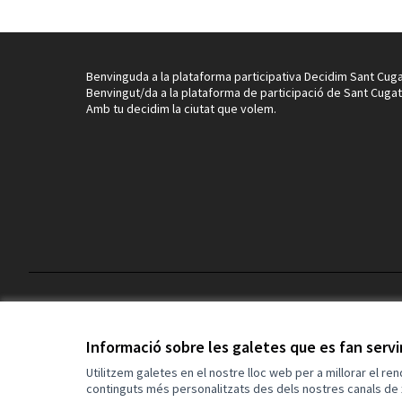
Benvinguda a la plataforma participativa Decidim Sant Cuga
Benvingut/da a la plataforma de participació de Sant Cugat
Amb tu decidim la ciutat que volem.
Termes i condicions d'ús
Configuració de les galetes
Informació sobre les galetes que es fan serv
Utilitzem galetes en el nostre lloc web per a millorar el re
continguts més personalitzats des dels nostres canals de 
(Enllaç extern)