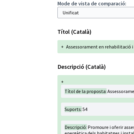
Mode de vista de comparació:
Títol (Català)
+
Assessorament en rehabilitació i
Descripció (Català)
+
Títol de la proposta:
Assessorament
Suports:
54
Descripció:
Promoure i oferir asse
energètica dels habitatges i insta