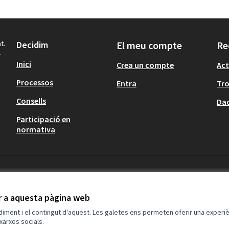
t.
Decidim
El meu compte
Re
.
Inici
Crea un compte
Act
Processos
Entra
Tr
Consells
Dad
Participació en
normativa
ir a aquesta pàgina web
ndiment i el contingut d'aquest. Les galetes ens permeten oferir una experièn
xarxes socials.