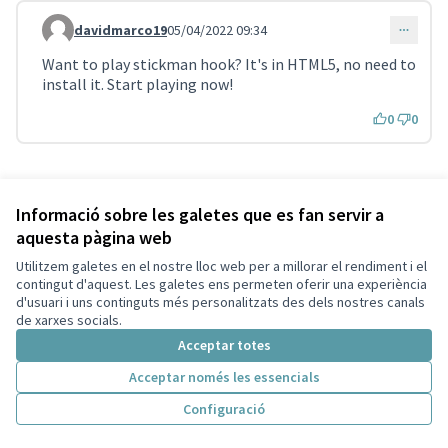
davidmarco19
05/04/2022 09:34
Comentari 1204
Want to play stickman hook? It's in HTML5, no need to
install it. Start playing now!
0
0
Referència: SCG-RESU-2021-10-276
Versió 23
(de 23)
veure altres versions
Informació sobre les galetes que es fan servir a
aquesta pàgina web
Utilitzem galetes en el nostre lloc web per a millorar el rendiment i el
Termes i condicions d'ús
contingut d'aquest. Les galetes ens permeten oferir una experiència
Configuració de les galetes
d'usuari i uns continguts més personalitzats des dels nostres canals
Decidim Sant Cugat a X
Decidim Sant Cugat a Facebook
Decidim Sant Cugat a Instagram
Decidim Sant Cugat a GitHub
de xarxes socials.
(Enllaç extern)
(Enllaç extern)
(Enllaç extern)
(Enllaç extern)
Acceptar totes
Acceptar només les essencials
Amb llicènc
(Enllaç exte
Configuració
(Enllaç extern)
Web creada amb
programari lliure
.
(Enllaç extern)