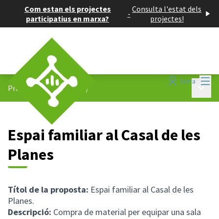
Com estan els projectes
Consulta l'estat dels
-
participatius en marxa?
projectes!
Menú
Entra
Menú p
Projectes participatius
/
Espai familiar al Casal de les
Planes
Títol de la proposta:
Espai familiar al Casal de les
Planes.
Descripció:
Compra de material per equipar una sala