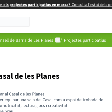
 els projectes participatius en marxa?
-
Consulta l'estat dels pr
'usuari
Menú d'usuari
nsell de Barris de Les Planes
/
Projectes participatius
asal de les Planes
ar al Casal de les Planes.
r equipar una sala del Casal com a espai de trobada de
motricitat, lectura, jocs i creativitat.
ere Grau