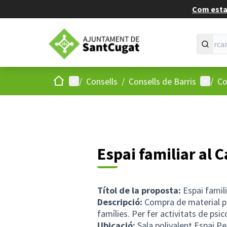
Com estan
Inici
Menú principal
Menú d
/
Consells
/
Consells de Barris
/
Co
Espai familiar al C
Títol de la proposta:
Espai famili
Descripció:
Compra de material pe
famílies. Per fer activitats de psico
Ubicació:
Sala polivalent Espai P