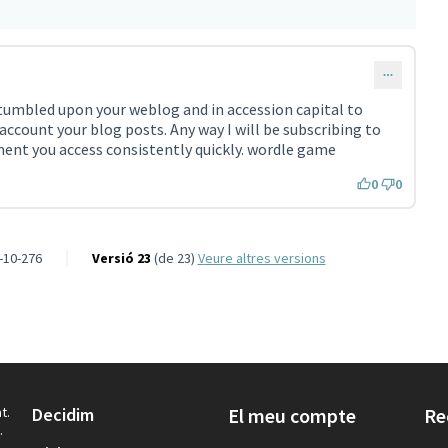
 stumbled upon your weblog and in accession capital to
 account your blog posts. Any way I will be subscribing to
ent you access consistently quickly. wordle game
0
0
-10-276
Versió 23
(de 23)
veure altres versions
t.
Decidim
El meu compte
Re
.