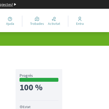
ojectes!
Ajuda
Trobades
Activitat
Entra
Progrés
100 %
Estat