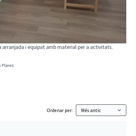
 arranjada i equipat amb material per a activitats.
es Planes
familiar al Casal de les Planes
Ordenar per: