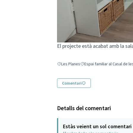
El projecte està acabat amb la sala
Les Planes
Espai familiar al Casal de l
Resultats en filtrar per: Les Planes
Resultats en filtrar per: Espai 
Comentari
Detalls del comentari
Estàs veient un sol comentari