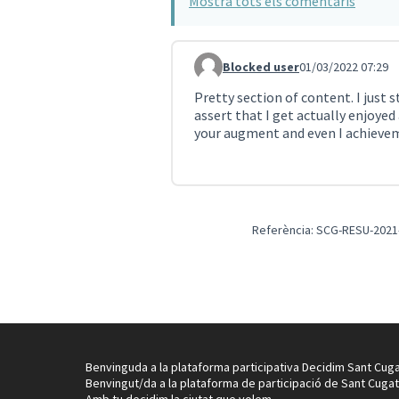
Mostra tots els comentaris
Blocked user
01/03/2022 07:29
Comentari 1190
Pretty section of content. I just
assert that I get actually enjoyed
your augment and even I achievem
Referència: SCG-RESU-2021
Benvinguda a la plataforma participativa Decidim Sant Cuga
Benvingut/da a la plataforma de participació de Sant Cugat