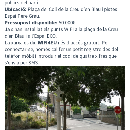
públics del barri.
Ubicació:
Plaça del Coll de la Creu d’en Blau i pistes
Espai Pere Grau.
Pressupost disponible:
50.000€
Ja s'han instal·lat els punts WIFI a la plaça de la Creu
d'en Blau i a l'Espai ECO.
La xarxa es diu
WIFI4EU
i és d'accés gratuït. Per
connectar-se, només cal fer un petit registre des del
telèfon mòbil i introduir el codi de quatre xifres que
s'envia per SMS.