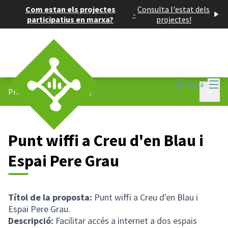
Com estan els projectes
Consulta l'estat dels
-
participatius en marxa?
projectes!
Menú
Entra
Menú p
Projectes participatius
/
Punt wiffi a Creu d'en Blau i
Espai Pere Grau
Títol de la proposta:
Punt wiffi a Creu d'en Blau i
Espai Pere Grau.
Descripció:
Facilitar accés a internet a dos espais