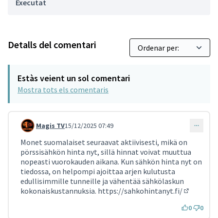
Executat
Detalls del comentari
Estàs veient un sol comentari
Mostra tots els comentaris
Magis TV
15/12/2025 07:49
Comentari 4621
Monet suomalaiset seuraavat aktiivisesti, mikä on
pörssisähkön hinta nyt, sillä hinnat voivat muuttua
nopeasti vuorokauden aikana. Kun sähkön hinta nyt on
tiedossa, on helpompi ajoittaa arjen kulutusta
edullisimmille tunneille ja vähentää sähkölaskun
kokonaiskustannuksia.
https://sahkohintanyt.fi/
(Enllaç ex
0
0